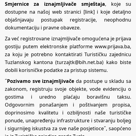
Smjernice za iznajmljivače smještaja
, koje su
dostupne na našoj web stranici [
link
] i koje detaljno
objašnjavaju postupak registracije, neophodnu
dokumentaciju i pravne obaveze.
Za već registrovane iznajmljivače omogućena je prijava
gostiju putem elektronske platforme
www.prijava.ba
,
za koju je potrebno kontaktirati Turističku zajednicu
Tuzlanskog kantona (turzajtk@bih.net.ba) kako biste
dobili korisničke podatke za pristup sistemu.
˝
Pozivamo sve iznajmljivače
da postupe u skladu sa
zakonom, registruju svoje objekte, vode evidenciju o
gostima i uredno plaćaju boravišnu taksu.
Odgovornim ponašanjem i poštivanjem propisa,
doprinosimo kvalitetu i ozbiljnosti naše turističke
ponude, unapređenju infrastrukture i stvaranju boljeg
i sigurnijeg iskustva za sve naše posjetioce˝, saopćeno