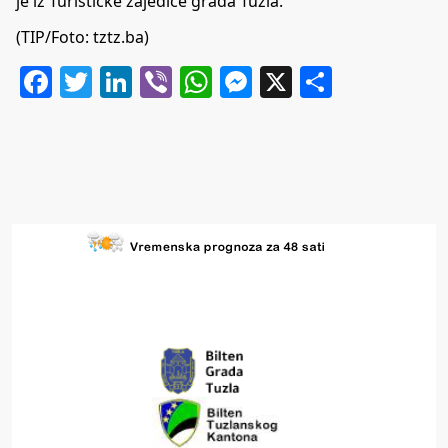
je iz Turističke zajedice grada Tuzla.
(TIP/Foto: tztz.ba)
Facebook
Twitter
LinkedIn
Viber
WhatsApp
Messenger
X
Share