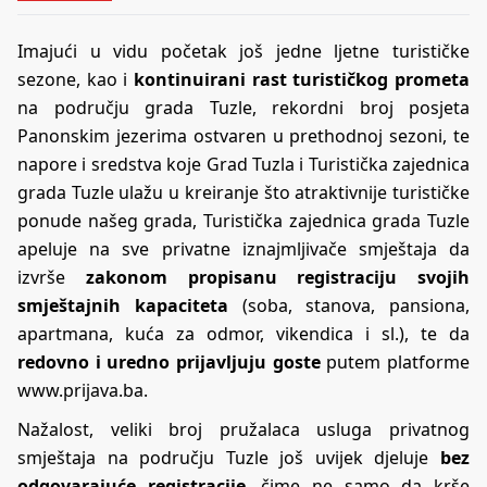
Imajući u vidu početak još jedne ljetne turističke
sezone, kao i
kontinuirani rast turističkog prometa
na području grada Tuzle, rekordni broj posjeta
Panonskim jezerima ostvaren u prethodnoj sezoni, te
napore i sredstva koje Grad Tuzla i Turistička zajednica
grada Tuzle ulažu u kreiranje što atraktivnije turističke
ponude našeg grada, Turistička zajednica grada Tuzle
apeluje na sve privatne iznajmljivače smještaja da
izvrše
zakonom propisanu registraciju svojih
smještajnih kapaciteta
(soba, stanova, pansiona,
apartmana, kuća za odmor, vikendica i sl.), te da
redovno i uredno prijavljuju goste
putem platforme
www.prijava.ba
.
Nažalost, veliki broj pružalaca usluga privatnog
smještaja na području Tuzle još uvijek djeluje
bez
odgovarajuće registracije
, čime ne samo da krše