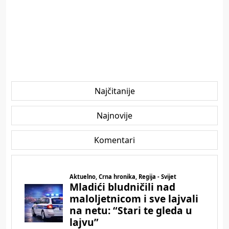
Najčitanije
Najnovije
Komentari