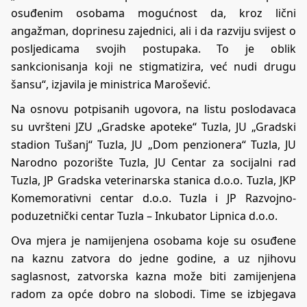
osuđenim osobama mogućnost da, kroz lični
angažman, doprinesu zajednici, ali i da razviju svijest o
posljedicama svojih postupaka. To je oblik
sankcionisanja koji ne stigmatizira, već nudi drugu
šansu“, izjavila je ministrica Marošević.
Na osnovu potpisanih ugovora, na listu poslodavaca
su uvršteni JZU „Gradske apoteke“ Tuzla, JU „Gradski
stadion Tušanj“ Tuzla, JU „Dom penzionera“ Tuzla, JU
Narodno pozorište Tuzla, JU Centar za socijalni rad
Tuzla, JP Gradska veterinarska stanica d.o.o. Tuzla, JKP
Komemorativni centar d.o.o. Tuzla i JP Razvojno-
poduzetnički centar Tuzla – Inkubator Lipnica d.o.o.
Ova mjera je namijenjena osobama koje su osuđene
na kaznu zatvora do jedne godine, a uz njihovu
saglasnost, zatvorska kazna može biti zamijenjena
radom za opće dobro na slobodi. Time se izbjegava