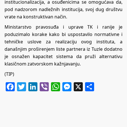
institucionalizacija, a osuđenicima se omogućava da,
pod nadzorom nadležnih institucija, svoj dug društvu
vrate na konstruktivan način.
Ministarstvo pravosuđa i uprave TK i ranije je
poduzimalo korake kako bi uspostavilo normativne i
tehničke uslove za realizaciju ovog instituta, a
današnjim proširenjem liste partnera iz Tuzle dodatno
je osnažen kapacitet sistema da pruži alternativu
klasičnom zatvorskom kažnjavanju.
(TIP)
Facebook
Twitter
LinkedIn
Viber
WhatsApp
Messenger
X
Share