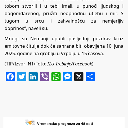
tobom stvorili i u tebi imali, u punoći ljudskog i
bogomdarenog, pružiti neophodnu utjehu i mir. S
tugom u srcu i zahvalnošću za nemjerljiv
doprinos”, naveli su.
Mnogi su Nemanji uputili posljednji pozdrav kroz
emitovne čitulje dok će sahrana biti obavljena 10. juna
2025. godine na groblju u Vrpolju u 15 časova.
(TIP/Izvor: N1/Foto:
JZU Trebinje/Facebook
)
Facebook
Twitter
LinkedIn
Viber
WhatsApp
Messenger
X
Share