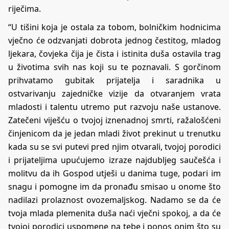
riječima.
“U tišini koja je ostala za tobom, bolničkim hodnicima
vječno će odzvanjati dobrota jednog čestitog, mladog
ljekara, čovjeka čija je čista i istinita duša ostavila trag
u životima svih nas koji su te poznavali. S gorčinom
prihvatamo gubitak prijatelja i saradnika u
ostvarivanju zajedničke vizije da otvaranjem vrata
mladosti i talentu utremo put razvoju naše ustanove.
Zatečeni viješću o tvojoj iznenadnoj smrti, ražalošćeni
činjenicom da je jedan mladi život prekinut u trenutku
kada su se svi putevi pred njim otvarali, tvojoj porodici
i prijateljima upućujemo izraze najdubljeg saučešća i
molitvu da ih Gospod utješi u danima tuge, podari im
snagu i pomogne im da pronađu smisao u onome što
nadilazi prolaznost ovozemaljskog. Nadamo se da će
tvoja mlada plemenita duša naći vječni spokoj, a da će
tvojoj porodici uspomene na tebe i ponos onim što su