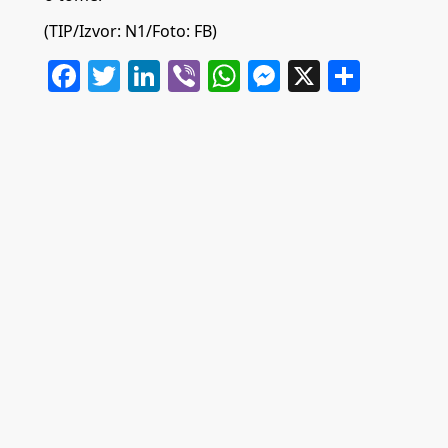
(TIP/Izvor:
N1
/Foto: FB)
Facebook
Twitter
LinkedIn
Viber
WhatsApp
Messenger
X
Share