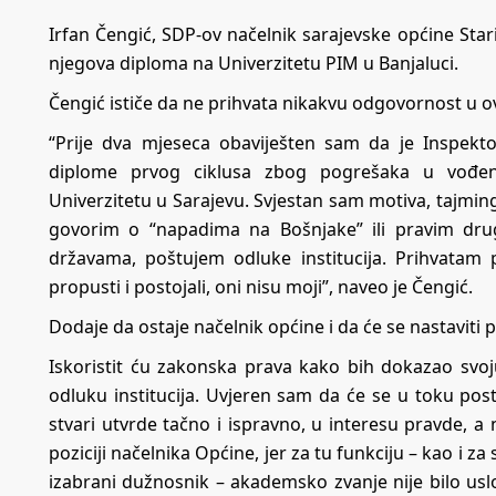
Irfan Čengić, SDP-ov načelnik sarajevske općine Star
njegova diploma na Univerzitetu PIM u Banjaluci.
Čengić ističe da ne prihvata nikakvu odgovornost u o
“Prije dva mjeseca obaviješten sam da je Inspekto
diplome prvog ciklusa zbog pogrešaka u vođenj
Univerzitetu u Sarajevu. Svjestan sam motiva, tajming
govorim o “napadima na Bošnjake” ili pravim dru
državama, poštujem odluke institucija. Prihvatam p
propusti i postojali, oni nisu moji”, naveo je Čengić.
Dodaje da ostaje načelnik općine i da će se nastaviti p
Iskoristit ću zakonska prava kako bih dokazao svoj
odluku institucija. Uvjeren sam da će se u toku pos
stvari utvrde tačno i ispravno, u interesu pravde, 
poziciji načelnika Općine, jer za tu funkciju – kao i 
izabrani dužnosnik – akademsko zvanje nije bilo uslo