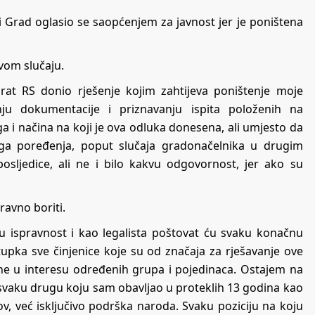
i Grad oglasio se saopćenjem za javnost jer je poništena
vom slučaju.
rat RS donio rješenje kojim zahtijeva poništenje moje
u dokumentacije i priznavanju ispita položenih na
a i načina na koji je ova odluka donesena, ali umjesto da
ga poređenja, poput slučaja gradonačelnika u drugim
osljedice, ali ne i bilo kakvu odgovornost, jer ako su
ravno boriti.
u ispravnost i kao legalista poštovat ću svaku konačnu
tupka sve činjenice koje su od značaja za rješavanje ove
a ne u interesu određenih grupa i pojedinaca. Ostajem na
za svaku drugu koju sam obavljao u proteklih 13 godina kao
v, već isključivo podrška naroda. Svaku poziciju na koju