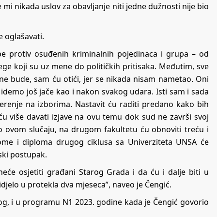
mi nikada uslov za obavljanje niti jedne dužnosti nije bio
e oglašavati.
e protiv osuđenih kriminalnih pojedinaca i grupa – od
e koji su uz mene do političkih pritisaka. Međutim, sve
e bude, sam ću otići, jer se nikada nisam nametao. Oni
a idemo još jače kao i nakon svakog udara. Isti sam i sada
erenje na izborima. Nastavit ću raditi predano kako bih
ću više davati izjave na ovu temu dok sud ne završi svoj
o ovom slučaju, na drugom fakultetu ću obnoviti treću i
 tome i diploma drugog ciklusa sa Univerziteta UNSA će
ski postupak.
eće osjetiti građani Starog Grada i da ću i dalje biti u
idjelo u protekla dva mjeseca”, naveo je Čengić.
og, i u programu N1 2023. godine kada je Čengić govorio