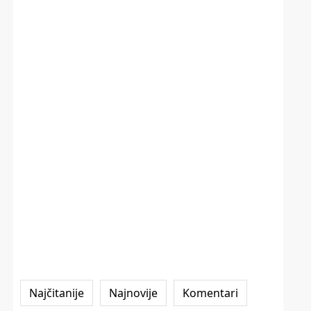
Najčitanije
Najnovije
Komentari