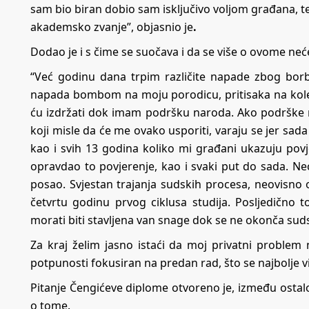
sam bio biran dobio sam isključivo voljom građana, te 
akademsko zvanje”, objasnio je
.
Dodao je i s čime se suočava i da se više o ovome neć
“Već godinu dana trpim različite napade zbog borb
napada bombom na moju porodicu, pritisaka na koleg
ću izdržati dok imam podršku naroda. Ako podrške n
koji misle da će me ovako usporiti, varaju se jer sad
kao i svih 13 godina koliko mi građani ukazuju povj
opravdao to povjerenje, kao i svaki put do sada. Ne
posao. Svjestan trajanja sudskih procesa, neovisno 
četvrtu godinu prvog ciklusa studija. Posljedično
morati biti stavljena van snage dok se ne okonča sud
Za kraj želim jasno istaći da moj privatni problem n
potpunosti fokusiran na predan rad, što se najbolje v
Pitanje Čengićeve diplome otvoreno je, između ostal
o tome.