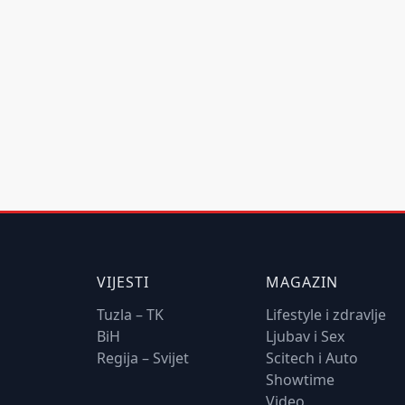
VIJESTI
MAGAZIN
Tuzla – TK
Lifestyle i zdravlje
BiH
Ljubav i Sex
Regija – Svijet
Scitech i Auto
Showtime
Video