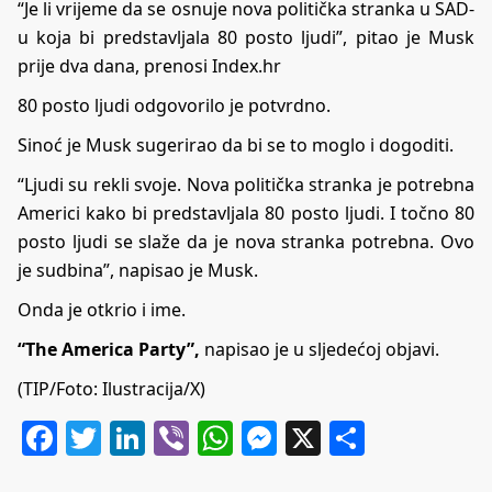
“Je li vrijeme da se osnuje nova politička stranka u SAD-
u koja bi predstavljala 80 posto ljudi”, pitao je Musk
prije dva dana, prenosi
Index.hr
80 posto ljudi odgovorilo je potvrdno.
Sinoć je Musk sugerirao da bi se to moglo i dogoditi.
“Ljudi su rekli svoje. Nova politička stranka je potrebna
Americi kako bi predstavljala 80 posto ljudi. I točno 80
posto ljudi se slaže da je nova stranka potrebna. Ovo
je sudbina”, napisao je Musk.
Onda je otkrio i ime.
“The America Party”,
napisao je u sljedećoj objavi.
(TIP/Foto: Ilustracija/X)
Facebook
Twitter
LinkedIn
Viber
WhatsApp
Messenger
X
Share