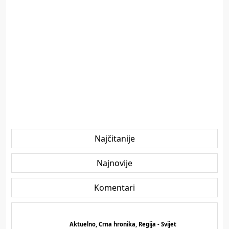
Najčitanije
Najnovije
Komentari