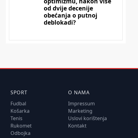
SPORT
O NAMA
Fudbal
Impressum
Košarka
Marketing
Tenis
Uslovi korištenja
Rukomet
Kontakt
Odbojka