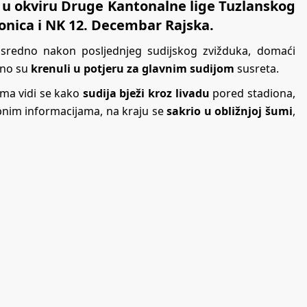
r u okviru Druge Kantonalne lige Tuzlanskog
onica i NK 12. Decembar Rajska.
osredno nakon posljednjeg sudijskog zvižduka, domaći
dno su
krenuli u potjeru za glavnim sudijom
susreta.
ma vidi se kako
sudija bježi kroz livadu
pored stadiona,
pnim informacijama, na kraju se
sakrio u obližnjoj šumi
,