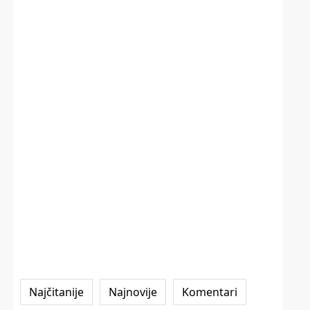
Najčitanije
Najnovije
Komentari