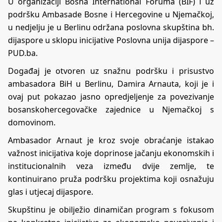
U organizaciji Bosna International Foruma (BIF) i uz
podršku Ambasade Bosne i Hercegovine u Njemačkoj,
u nedjelju je u Berlinu održana poslovna skupština bh.
dijaspore u sklopu inicijative Poslovna unija dijaspore –
PUD.ba.
Događaj je otvoren uz snažnu podršku i prisustvo
ambasadora BiH u Berlinu, Damira Arnauta, koji je i
ovaj put pokazao jasno opredjeljenje za povezivanje
bosanskohercegovačke zajednice u Njemačkoj s
domovinom.
Ambasador Arnaut je kroz svoje obraćanje istakao
važnost inicijativa koje doprinose jačanju ekonomskih i
institucionalnih veza između dvije zemlje, te
kontinuirano pruža podršku projektima koji osnažuju
glas i utjecaj dijaspore.
Skupštinu je obilježio dinamičan program s fokusom