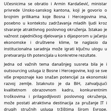
Učesnicima se obratio i Armin Kardašević, ministar
privrede Unsko-sanskog kantona, koji je govorio o
brojnim prilikama koje Bosna i Hercegovina ima,
posebno u kontekstu zadržavanja mladih ljudi kroz
stvaranje atraktivnog poslovnog okruženja. Istakao je
važnost zajedničkog djelovanja s dijasporom u jačanju
ekonomske i društvene klime, te naglasio da
institucionalna saradnja može igrati ključnu ulogu u
pretvaranju tih potencijala u konkretne rezultate.
Jedna od važnih tema današnjeg susreta bila je i
outsourcing usluga iz Bosne i Hercegovine, koji se sve
više prepoznaje kao snažan potencijal za ekonomski
razvoj zemlje. Istaknuto je da BiH, zahvaljujući
kvalitetnom obrazovnom kadru, konkurentnim
troškovima i prilagodljivosti poslovnog okruženja,
može postati atraktivna destinacija za pružanje IT i
drugih stručnih usluga tržištima širom Evrope.