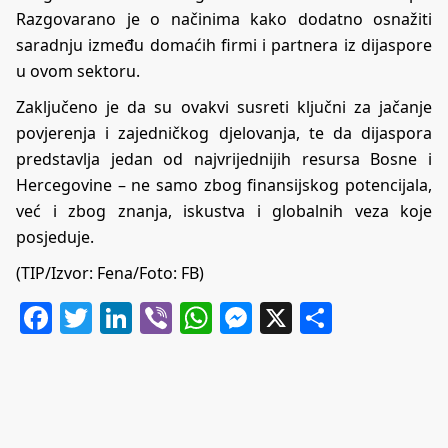
Razgovarano je o načinima kako dodatno osnažiti
saradnju između domaćih firmi i partnera iz dijaspore
u ovom sektoru.
Zaključeno je da su ovakvi susreti ključni za jačanje
povjerenja i zajedničkog djelovanja, te da dijaspora
predstavlja jedan od najvrijednijih resursa Bosne i
Hercegovine – ne samo zbog finansijskog potencijala,
već i zbog znanja, iskustva i globalnih veza koje
posjeduje.
(TIP/Izvor: Fena/Foto: FB)
Facebook
Twitter
LinkedIn
Viber
WhatsApp
Messenger
X
Share