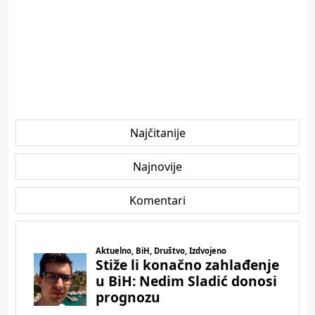
Najčitanije
Najnovije
Komentari