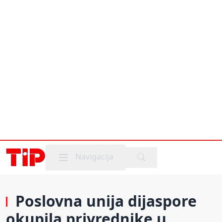
Mobile menu
Navigacija
Poslovna unija dijaspore
okupila privrednike u