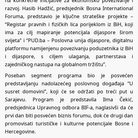
na konkretne inicijative za ekonomsko povezivanje i
razvoj. Hasib Hadžić, predsjednik Bosna International
Foruma, predstavio je ključne strateške projekte –
“Registar pravnih i fizičkih lica porijeklom iz BiH, koji
ima za cilj mapiranje potencijala dijaspore širom
svijeta” i “PUD.ba – Poslovna unija dijaspore, digitalnu
platformu namijenjenu povezivanju poduzetnika iz BiH
i dijaspore, s ciljem ulaganja, partnerstava i
zajedničkog nastupa na globalnom tržištu”.
Poseban segment programa bio je posvećen
predstavljanju nadolazećeg poslovnog događaja “U
susret domovini”, koji će se održati po treći put u
Sarajevu. Program je predstavila Ilma Čekić,
predsjednica Upravnog odbora BIF-a, naglasivši da će
prvi dan biti posvećen biznis forumu, dok će drugi dan
promovisati turističke i kulturne potencijale Bosne i
Hercegovine.