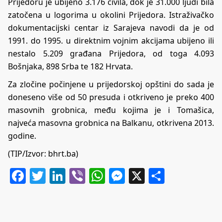
Prijedoru je ubijeno 3.176 civila, dok je 31.000 ljudi bila
zatočena u logorima u okolini Prijedora. Istraživačko
dokumentacijski centar iz Sarajeva navodi da je od
1991. do 1995. u direktnim vojnim akcijama ubijeno ili
nestalo 5.209 građana Prijedora, od toga 4.093
Bošnjaka, 898 Srba te 182 Hrvata.
Za zločine počinjene u prijedorskoj opštini do sada je
doneseno više od 50 presuda i otkriveno je preko 400
masovnih grobnica, među kojima je i Tomašica,
najveća masovna grobnica na Balkanu, otkrivena 2013.
godine.
(TIP/Izvor:
bhrt.ba
)
Facebook
Twitter
LinkedIn
Viber
WhatsApp
Messenger
X
Share