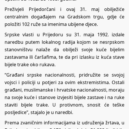
Preživjeli Prijedorčani i ovaj 31. maj obilježiće
centralnim događajem na Gradskom trgu, gdje će
položiti 102 ruže sa imenima ubijene djece.
Srpske vlasti u Prijedoru su 31. maja 1992. izdale
naredbu putem lokalnog radija kojom se nesrpskom
stanovništvu nalaže da obilježi svoje kuće bijelim
zastavama ili čaršafima, te da pri izlasku iz kuća stave
bijele trake oko rukava.
“Građani srpske nacionalnosti, pridružite se svojoj
vojsci i policiji u potjeri za ovim ekstremistima. Ostali
građani, muslimanske i hrvatske nacionalnosti, moraju
na svoje kuće i stanove izvjesiti bijele zastave i na ruke
staviti bijele trake. U protivnom, snosit će teške
posljedice”, stajalo je u naredbi.
Prema zvaničnim informacijama iz udruženja žrtava, u