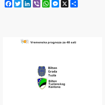
Facebook
Twitter
LinkedIn
Viber
WhatsApp
Messenger
X
Share