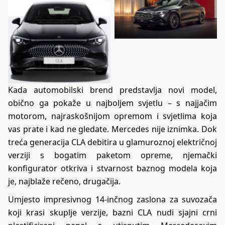
Kada automobilski brend predstavlja novi model,
obično ga pokaže u najboljem svjetlu – s najjačim
motorom, najraskošnijom opremom i svjetlima koja
vas prate i kad ne gledate. Mercedes nije iznimka. Dok
treća generacija CLA debitira u glamuroznoj električnoj
verziji s bogatim paketom opreme,
njemački
konfigurator
otkriva i stvarnost baznog modela koja
je, najblaže rečeno, drugačija.
Umjesto impresivnog 14-inčnog zaslona za suvozača
koji krasi skuplje verzije, bazni CLA nudi sjajni crni