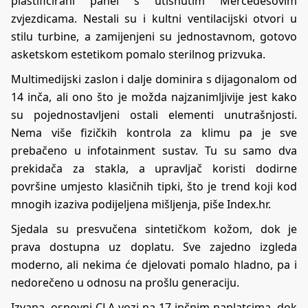
plastificirani panel s utisnutim Mercedesovim
zvjezdicama. Nestali su i kultni ventilacijski otvori u
stilu turbine, a zamijenjeni su jednostavnom, gotovo
asketskom estetikom pomalo sterilnog prizvuka.
Multimedijski zaslon i dalje dominira s dijagonalom od
14 inča, ali ono što je možda najzanimljivije jest kako
su pojednostavljeni ostali elementi unutrašnjosti.
Nema više fizičkih kontrola za klimu pa je sve
prebačeno u infotainment sustav. Tu su samo dva
prekidača za stakla, a upravljač koristi dodirne
površine umjesto klasičnih tipki, što je trend koji kod
mnogih izaziva podijeljena mišljenja, piše
Index.hr
.
Sjedala su presvučena sintetičkom kožom, dok je
prava dostupna uz doplatu. Sve zajedno izgleda
moderno, ali nekima će djelovati pomalo hladno, pa i
nedorečeno u odnosu na prošlu generaciju.
Izvana, osnovni CLA vozi na 17-inčnim naplatcima, dok