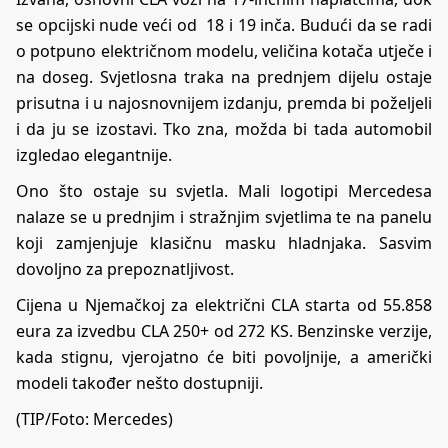
se opcijski nude veći od 18 i 19 inča. Budući da se radi
o potpuno električnom modelu, veličina kotača utječe i
na doseg. Svjetlosna traka na prednjem dijelu ostaje
prisutna i u najosnovnijem izdanju, premda bi poželjeli
i da ju se izostavi. Tko zna, možda bi tada automobil
izgledao elegantnije.
Ono što ostaje su svjetla. Mali logotipi Mercedesa
nalaze se u prednjim i stražnjim svjetlima te na panelu
koji zamjenjuje klasičnu masku hladnjaka. Sasvim
dovoljno za prepoznatljivost.
Cijena u Njemačkoj za električni CLA starta od 55.858
eura za izvedbu CLA 250+ od 272 KS. Benzinske verzije,
kada stignu, vjerojatno će biti povoljnije, a američki
modeli također nešto dostupniji.
(TIP/Foto: Mercedes)