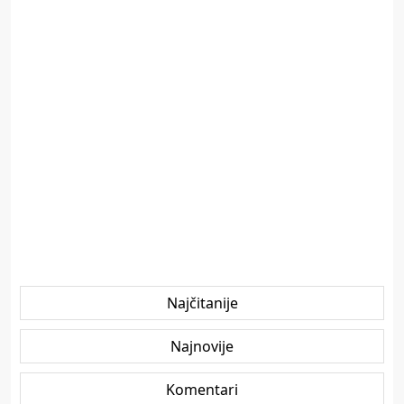
Najčitanije
Najnovije
Komentari