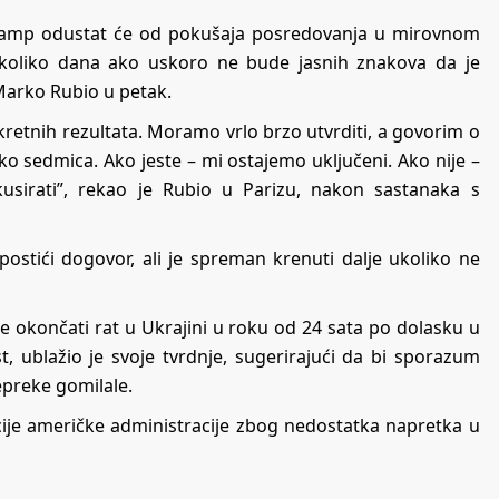
Tramp odustat će od pokušaja posredovanja u mirovnom
koliko dana ako uskoro ne bude jasnih znakova da je
Marko Rubio u petak.
etnih rezultata. Moramo vrlo brzo utvrditi, a govorim o
ko sedmica. Ako jeste – mi ostajemo uključeni. Ako nije –
sirati”, rekao je Rubio u Parizu, nakon sastanaka s
postići dogovor, ali je spreman krenuti dalje ukoliko ne
okončati rat u Ukrajini u roku od 24 sata po dolasku u
, ublažio je svoje tvrdnje, sugerirajući da bi sporazum
epreke gomilale.
cije američke administracije zbog nedostatka napretka u