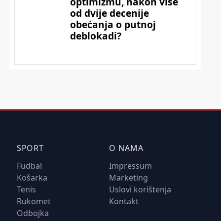
SPORT
O NAMA
Fudbal
Impressum
Košarka
Marketing
Tenis
Uslovi korištenja
Rukomet
Kontakt
Odbojka