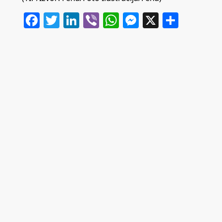
Facebook
Twitter
LinkedIn
Viber
WhatsApp
Messenger
X
Share