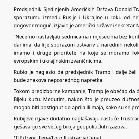
Predsjednik Sjedinjenih Američkih Država Donald 
sporazumu između Rusije i Ukrajine u roku od ne
dogovor moguć, izjavio je američki državni sekretar 
“Nećemo nastavljati sedmicama i mjesecima bez konkr
danima, da li je sporazum ostvariv u narednih nekoli
imamo i druge prioritete na koje se moramo foku
evropskim i ukrajinskim zvaničnicima.
Rubio je naglasio da predsjednik Tramp i dalje želi 
bude znakova neposrednog napretka.
Tokom predizborne kampanje, Tramp je obećao da će 
Bijelu kuću. Međutim, nakon što je preuzeo dužnost
mogao biti postignut do aprila ili maja, kako su se pr
Rubijeve izjave dodatno naglašavaju rastuće frustra
rješavanju sve većeg broja geopolitičkih izazova.
(TIP/Izvor: Fena/Foto Ilustracija/Fena)