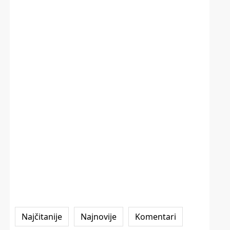
Najčitanije
Najnovije
Komentari