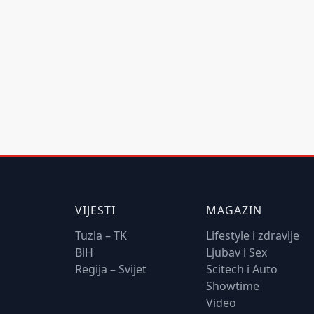
VIJESTI
MAGAZIN
Tuzla – TK
Lifestyle i zdravlje
BiH
Ljubav i Sex
Regija – Svijet
Scitech i Auto
Showtime
Video