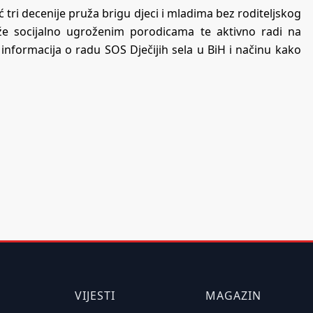
ć tri decenije pruža brigu djeci i mladima bez roditeljskog
že socijalno ugroženim porodicama te aktivno radi na
e informacija o radu SOS Dječijih sela u BiH i načinu kako
VIJESTI
MAGAZIN