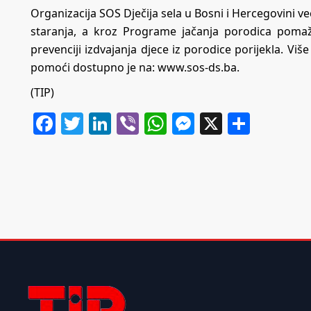
Organizacija SOS Dječija sela u Bosni i Hercegovini ve
staranja, a kroz Programe jačanja porodica poma
prevenciji izdvajanja djece iz porodice porijekla. Viš
pomoći dostupno je na:
www.sos-ds.ba
.
(TIP)
Facebook
Twitter
LinkedIn
Viber
WhatsApp
Messenger
X
Share