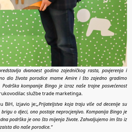
edstavlja dvanaest godina zajedničkog rasta, povjerenja i
mo dio života porodice mame Amire i što zajedno gradimo
. Podrška kompanije Bingo je izraz naše trajne posvećenost
, rukovodilac službe trade marketinga.
 BiH, izjavio je:
„Prijateljstva koja traju više od decenije su
u brigu o djeci, ono postaje neprocjenjivo. Kompanija Bingo je
dna podrška je ono što mijenja živote. Zahvaljujemo im što iz
zaista dio naše porodice.“