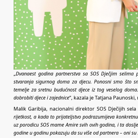
„
Dvanaest godina partnerstva sa SOS Dječjim selima pr
stvaranja sigurnog doma za djecu. Ponosni smo što s
temelje za sretnu budućnost djece iz tog veselog doma
dobrobiti djece i zajednice
“, kazala je Tatjana Paunoski
Malik Garibija, nacionalni direktor SOS Dječijih sela u
rijetkost, a kada to prijateljstvo podrazumijeva konkretn
uz porodicu SOS mame Amire svih ovih godina, i ta doslje
godine u godinu pokazuju da su više od partnera – oni su 