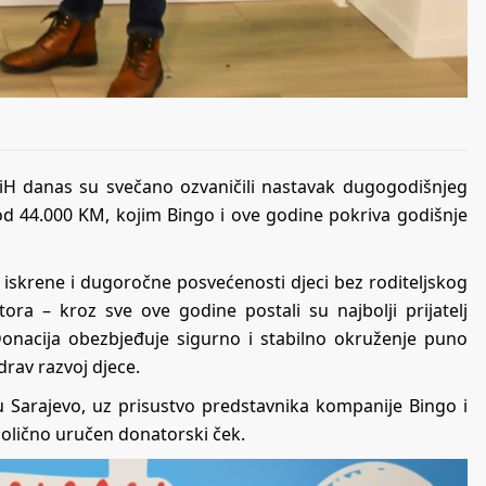
BiH danas su svečano ozvaničili nastavak dugogodišnjeg
d 44.000 KM, kojim Bingo i ove godine pokriva godišnje
 iskrene i dugoročne posvećenosti djeci bez roditeljskog
ra – kroz sve ove godine postali su najbolji prijatelj
onacija obezbjeđuje sigurno i stabilno okruženje puno
drav razvoj djece.
 Sarajevo, uz prisustvo predstavnika kompanije Bingo i
mbolično uručen donatorski ček.