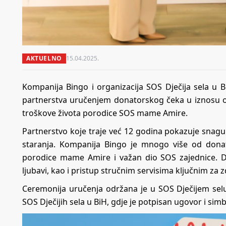
AKTUELNO
15.04.2025.
Kompanija Bingo i organizacija SOS Dječija sela u 
partnerstva uručenjem donatorskog čeka u iznosu o
troškove života porodice SOS mame Amire.
Partnerstvo koje traje već 12 godina pokazuje snagu
staranja. Kompanija Bingo je mnogo više od donato
porodice mame Amire i važan dio SOS zajednice. D
ljubavi, kao i pristup stručnim servisima ključnim za z
Ceremonija uručenja održana je u SOS Dječijem selu
SOS Dječijih sela u BiH, gdje je potpisan ugovor i si