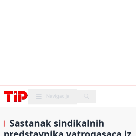
Mobile menu
Navigacija
Sastanak sindikalnih
predstavnika vatrogasaca iz