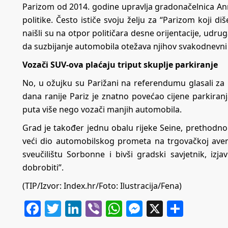
Parizom od 2014. godine upravlja gradonačelnica Anne
politike. Često ističe svoju želju za “Parizom koji diš
naišli su na otpor političara desne orijentacije, udru
da suzbijanje automobila otežava njihov svakodnevni 
Vozači SUV-ova plaćaju triput skuplje parkiranje
No, u ožujku su Parižani na referendumu glasali za
dana ranije Pariz je znatno povećao cijene parkiranja
puta više nego vozači manjih automobila.
Grad je također jednu obalu rijeke Seine, prethodn
veći dio automobilskog prometa na trgovačkoj aven
sveučilištu Sorbonne i bivši gradski savjetnik, izj
dobrobiti”.
(TIP/Izvor: Index.hr/Foto: Ilustracija/Fena)
Facebook
Twitter
LinkedIn
Viber
WhatsApp
Messenger
X
Share