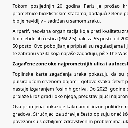
Tokom posljednjih 20 godina Pariz je prošao kro
prometnice biciklističkim stazama, dodajući zelene pov
bio je nevidljiv – sadržan u samom zraku.
Airparif, neovisna organizacija koja prati kvalitetu zr
finih lebdećih čestica (PM 2.5) pale za 55 posto od 20
50 posto. Ovo poboljšanje pripisali su regulacijama i
te zabranu vozila koja najviše zagađuju, piše The Wa
Zagađene zone oko najprometnijih ulica i autoces
Toplinske karte zagađenja zraka pokazuju da su pr
pulsirajućom crvenom bojom – gotovo svaka četvrt pre
nastaje izgaranjem fosilnih goriva. Do 2023. godine
prolaze kroz grad i oko njega, predstavljajući najprom
Ova promjena pokazuje kako ambiciozne političke mj
gradova. Stručnjaci za zdravlje često opisuju onečišć
povezani su s ozbiljnim zdravstvenim problemima, uklj