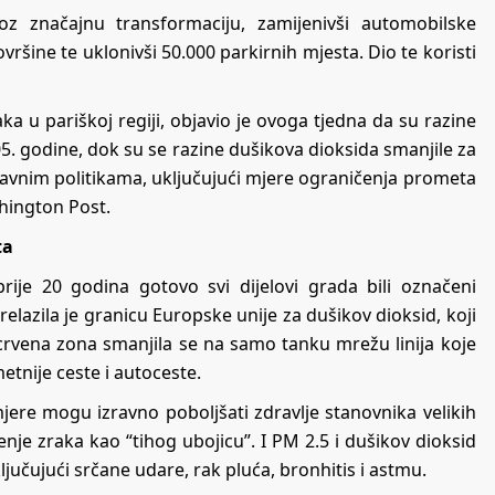
z značajnu transformaciju, zamijenivši automobilske
ršine te uklonivši 50.000 parkirnih mjesta. Dio te koristi
aka u pariškoj regiji, objavio je ovoga tjedna da su razine
05. godine, dok su se razine dušikova dioksida smanjile za
 javnim politikama, uključujući mjere ograničenja prometa
shington Post.
ta
ije 20 godina gotovo svi dijelovi grada bili označeni
lazila je granicu Europske unije za dušikov dioksid, koji
 crvena zona smanjila se na samo tanku mrežu linija koje
etnije ceste i autoceste.
ere mogu izravno poboljšati zdravlje stanovnika velikih
enje zraka kao “tihog ubojicu”. I PM 2.5 i dušikov dioksid
učujući srčane udare, rak pluća, bronhitis i astmu.