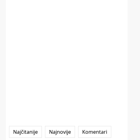
Najčitanije
Najnovije
Komentari