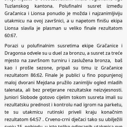
Tuzlanskog kantona. Polufinalni susret između
Gračanica i Lionsa ponudio je možda i najzanimljiviju
utakmicu na ovoj završnici, a u napetom finišu ekipa
Lionsa slavila je plasman u veliko finale rezultatom
60:67.
Porazi u polufinalnim susretima ekipe Gračanice i
Dragonsa odvele su u duel za bronzu, a susret za treće
mjesto na završnom turniru i zaslužena bronza, baš
kao i prošle sezone, pripali su timu iz Gračanice
rezultatom 86:62. Finale je publici u fino popunjenoj
maloj dvorani Mejdana pružilo zanimljiv ogled mladih
talenata, ali bez pretjerane rezultatske neizvjesnosti.
Juniori Slobode gotovo cijelim tokom susreta imali su
rezultatsku prednost i kontrolu nad igrom na parketu,
te su utakmicu rutinski priveli kraju konačnim
rezultatom 64:57 . Crveno-crni dječaci tako su ubilježili
svoju 15. pobjedu, u isto toliko odigranih utakmica ove