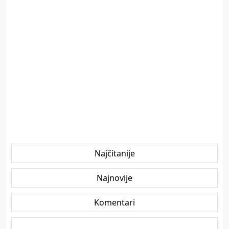
Najčitanije
Najnovije
Komentari