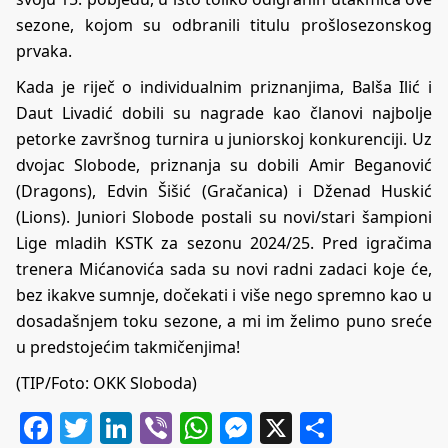
sezone, kojom su odbranili titulu prošlosezonskog
prvaka.
Kada je riječ o individualnim priznanjima, Balša Ilić i
Daut Livadić dobili su nagrade kao članovi najbolje
petorke završnog turnira u juniorskoj konkurenciji. Uz
dvojac Slobode, priznanja su dobili Amir Beganović
(Dragons), Edvin Šišić (Gračanica) i Dženad Huskić
(Lions). Juniori Slobode postali su novi/stari šampioni
Lige mladih KSTK za sezonu 2024/25. Pred igračima
trenera Mićanovića sada su novi radni zadaci koje će,
bez ikakve sumnje, dočekati i više nego spremno kao u
dosadašnjem toku sezone, a mi im želimo puno sreće
u predstojećim takmičenjima!
(TIP/Foto: OKK Sloboda)
Facebook
Twitter
LinkedIn
Viber
WhatsApp
Messenger
X
Share