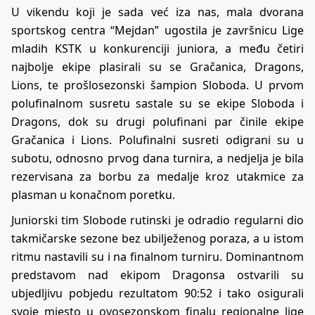
U vikendu koji je sada već iza nas, mala dvorana
sportskog centra “Mejdan” ugostila je završnicu Lige
mladih KSTK u konkurenciji juniora, a među četiri
najbolje ekipe plasirali su se Gračanica, Dragons,
Lions, te prošlosezonski šampion Sloboda. U prvom
polufinalnom susretu sastale su se ekipe Sloboda i
Dragons, dok su drugi polufinani par činile ekipe
Gračanica i Lions. Polufinalni susreti odigrani su u
subotu, odnosno prvog dana turnira, a nedjelja je bila
rezervisana za borbu za medalje kroz utakmice za
plasman u konačnom poretku.
Juniorski tim Slobode rutinski je odradio regularni dio
takmičarske sezone bez ubilježenog poraza, a u istom
ritmu nastavili su i na finalnom turniru. Dominantnom
predstavom nad ekipom Dragonsa ostvarili su
ubjedljivu pobjedu rezultatom 90:52 i tako osigurali
svoje mjesto u ovosezonskom finalu regionalne lige