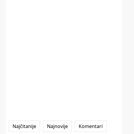
Najčitanije
Najnovije
Komentari