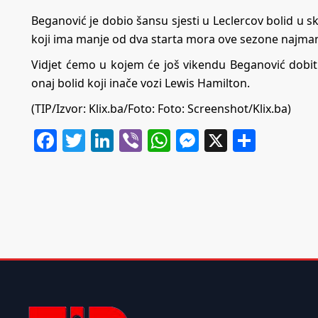
Beganović je dobio šansu sjesti u Leclercov bolid u s
koji ima manje od dva starta mora ove sezone najmanj
Vidjet ćemo u kojem će još vikendu Beganović dobiti š
onaj bolid koji inače vozi Lewis Hamilton.
(TIP/Izvor:
Klix.ba
/Foto: Foto: Screenshot/Klix.ba)
Facebook
Twitter
LinkedIn
Viber
WhatsApp
Messenger
X
Share