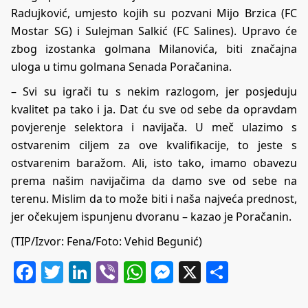
Radujković, umjesto kojih su pozvani Mijo Brzica (FC
Mostar SG) i Sulejman Salkić (FC Salines). Upravo će
zbog izostanka golmana Milanovića, biti značajna
uloga u timu golmana Senada Poračanina.
– Svi su igrači tu s nekim razlogom, jer posjeduju
kvalitet pa tako i ja. Dat ću sve od sebe da opravdam
povjerenje selektora i navijača. U meč ulazimo s
ostvarenim ciljem za ove kvalifikacije, to jeste s
ostvarenim baražom. Ali, isto tako, imamo obavezu
prema našim navijačima da damo sve od sebe na
terenu. Mislim da to može biti i naša najveća prednost,
jer očekujem ispunjenu dvoranu – kazao je Poračanin.
(TIP/Izvor: Fena/Foto: Vehid Begunić)
Facebook
Twitter
LinkedIn
Viber
WhatsApp
Messenger
X
Share