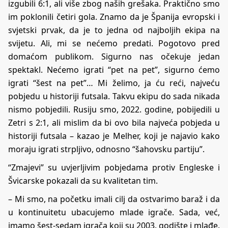
izgubili 6:1, ali više zbog naših grešaka. Praktično smo
im poklonili četiri gola. Znamo da je Španija evropski i
svjetski prvak, da je to jedna od najboljih ekipa na
svijetu. Ali, mi se nećemo predati. Pogotovo pred
domaćom publikom. Sigurno nas očekuje jedan
spektakl. Nećemo igrati “pet na pet”, sigurno ćemo
igrati “šest na pet”… Mi želimo, ja ću reći, najveću
pobjedu u historiji futsala. Takvu ekipu do sada nikada
nismo pobjedili. Rusiju smo, 2022. godine, pobijedili u
Zetri s 2:1, ali mislim da bi ovo bila najveća pobjeda u
historiji futsala – kazao je Melher, koji je najavio kako
moraju igrati strpljivo, odnosno “šahovsku partiju”.
“Zmajevi” su uvjerljivim pobjedama protiv Engleske i
Švicarske pokazali da su kvalitetan tim.
– Mi smo, na početku imali cilj da ostvarimo baraž i da
u kontinuitetu ubacujemo mlade igrače. Sada, već,
imamo šest-sedam igrača koji su 2003. godište i mlađe.