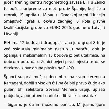
jučer Trening centru Nogometnog saveza BiH u Zenici
te počela pripreme za meč protiv Španije, koji će u
utorak, 15. aprila u 18 sati u Gradskoj areni “Husejin
Smajlović” igrati u okviru zadnjeg, 6. kola glavne
kvalifikacijske grupe za EURO 2026. godine u Latviji i
Litvaniji.
BiH ima 12 bodova i drugoplasirana je u grupi 8 te je
već osigurala minimalno nastup u baražu, dok je
Španija, s maksimalnih 15 bodova iz pet utakmica, na
dobrom putu da u Zenici ovjeri prvo mjesto te da se
direktno iz ove grupe plasira na EURO.
Španci su prvi meč, u decembru na svom terenu u
Kartageni, dobili s visokih 6:1 pa će biti pravo čudo ako
puleni bh. selektora Gorana Melhera uspiju upisati
pobjedu, a pogotovo i nadoknaditi veliki zaostatak.
– Sigurno je da im možemo parirati. Mi jesmo gore