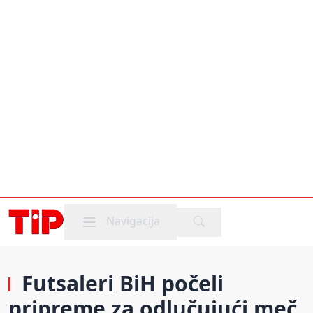
Mobile menu
Navigacija
Futsaleri BiH počeli
pripreme za odlučujući meč