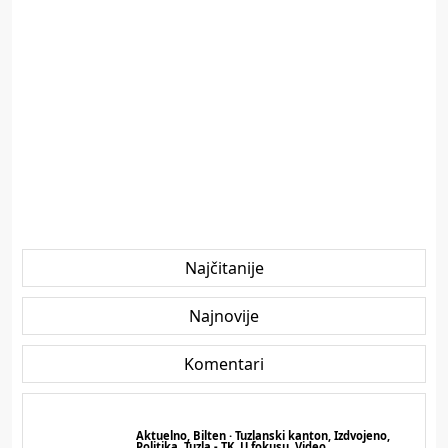
Najčitanije
Najnovije
Komentari