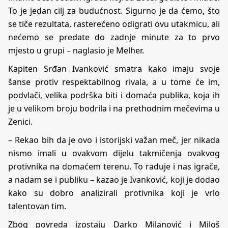
To je jedan cilj za budućnost. Sigurno je da ćemo, što
se tiče rezultata, rasterećeno odigrati ovu utakmicu, ali
nećemo se predate do zadnje minute za to prvo
mjesto u grupi – naglasio je Melher.
Kapiten Srđan Ivanković smatra kako imaju svoje
šanse protiv respektabilnog rivala, a u tome će im,
podvlači, velika podrška biti i domaća publika, koja ih
je u velikom broju bodrila i na prethodnim mečevima u
Zenici.
– Rekao bih da je ovo i istorijski važan meč, jer nikada
nismo imali u ovakvom dijelu takmičenja ovakvog
protivnika na domaćem terenu. To raduje i nas igrače,
a nadam se i publiku – kazao je Ivanković, koji je dodao
kako su dobro analizirali protivnika koji je vrlo
talentovan tim.
Zbog povreda izostaju Darko Milanović i Miloš