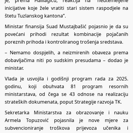
je, prema Halilagiću, reakcija na “neutemeljene
inicijative koje žele vratiti stari sistem raspodjele na
štetu Tuzlanskog kantona”.
Ministar finansija Suad Mustajbašić pojasnio je da su
povećani prihodi rezultat kombinacije pojačanih
poreznih prihoda i kontroliranog trošenja sredstava.
– Nemamo dospjelih, a neizmirenih obaveza prema
dobavljačima niti po sudskim presudama – dodao je
ministar.
Vlada je usvojila i godišnji program rada za 2025.
godinu, koji obuhvata 81 program resornih
ministarstava, od čega se 43 odnose na realizaciju
strateških dokumenata, poput Strategije razvoja TK.
Sekretarka Ministarstva za obrazovanje i nauku
Armela Topuzović pojasnila je nove mjere za
subvencioniranje troškova prijevoza učenika i