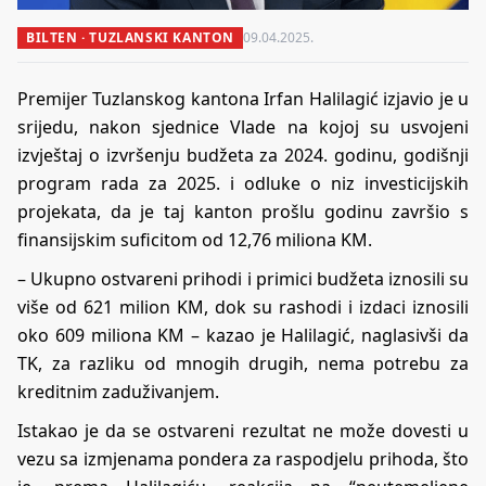
BILTEN · TUZLANSKI KANTON
09.04.2025.
Premijer Tuzlanskog kantona Irfan Halilagić izjavio je u
srijedu, nakon sjednice Vlade na kojoj su usvojeni
izvještaj o izvršenju budžeta za 2024. godinu, godišnji
program rada za 2025. i odluke o niz investicijskih
projekata, da je taj kanton prošlu godinu završio s
finansijskim suficitom od 12,76 miliona KM.
– Ukupno ostvareni prihodi i primici budžeta iznosili su
više od 621 milion KM, dok su rashodi i izdaci iznosili
oko 609 miliona KM – kazao je Halilagić, naglasivši da
TK, za razliku od mnogih drugih, nema potrebu za
kreditnim zaduživanjem.
Istakao je da se ostvareni rezultat ne može dovesti u
vezu sa izmjenama pondera za raspodjelu prihoda, što