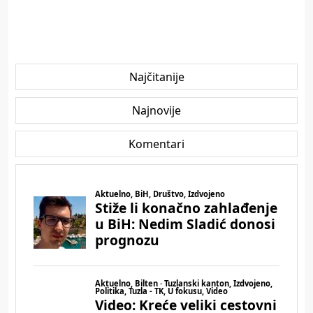
Najčitanije
Najnovije
Komentari