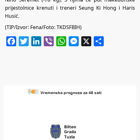
prijestolnice krenuti i treneri Seung Ki Hong i Haris
Husić.
(TIP/Izvor: Fena/Foto: TKDSFBIH)
Facebook
Twitter
LinkedIn
Viber
WhatsApp
Messenger
X
Share