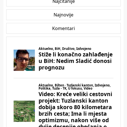
Najčitanije
Najnovije
Komentari