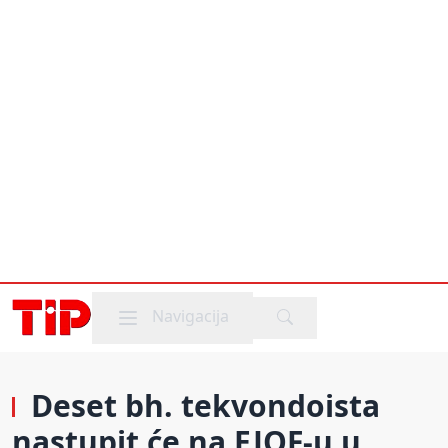
Mobile menu
Navigacija
Deset bh. tekvondoista
nastupit će na EJOF-u u