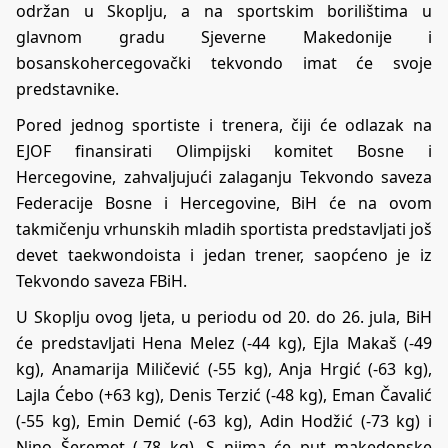
održan u Skoplju, a na sportskim borilištima u
glavnom gradu Sjeverne Makedonije i
bosanskohercegovački tekvondo imat će svoje
predstavnike.
Pored jednog sportiste i trenera, čiji će odlazak na
EJOF finansirati Olimpijski komitet Bosne i
Hercegovine, zahvaljujući zalaganju Tekvondo saveza
Federacije Bosne i Hercegovine, BiH će na ovom
takmičenju vrhunskih mladih sportista predstavljati još
devet taekwondoista i jedan trener, saopćeno je iz
Tekvondo saveza FBiH.
U Skoplju ovog ljeta, u periodu od 20. do 26. jula, BiH
će predstavljati Hena Melez (-44 kg), Ejla Makaš (-49
kg), Anamarija Miličević (-55 kg), Anja Hrgić (-63 kg),
Lajla Ćebo (+63 kg), Denis Terzić (-48 kg), Eman Čavalić
(-55 kg), Emin Demić (-63 kg), Adin Hodžić (-73 kg) i
Nino Šeremet (-78 kg). S njima će put makedonske