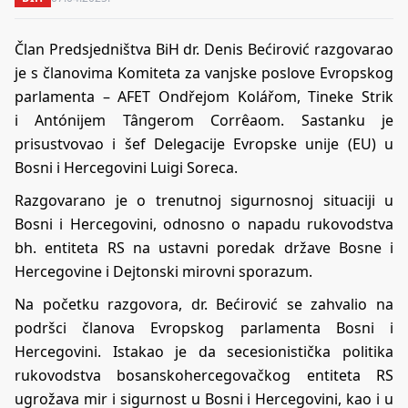
Član Predsjedništva BiH dr. Denis Bećirović razgovarao
je s članovima Komiteta za vanjske poslove Evropskog
parlamenta – AFET Ondřejom Kolářom, Tineke Strik
i Antónijem Tângerom Corrêaom. Sastanku je
prisustvovao i šef Delegacije Evropske unije (EU) u
Bosni i Hercegovini Luigi Soreca.
Razgovarano je o trenutnoj sigurnosnoj situaciji u
Bosni i Hercegovini, odnosno o napadu rukovodstva
bh. entiteta RS na ustavni poredak države Bosne i
Hercegovine i Dejtonski mirovni sporazum.
Na početku razgovora, dr. Bećirović se zahvalio na
podršci članova Evropskog parlamenta Bosni i
Hercegovini. Istakao je da secesionistička politika
rukovodstva bosanskohercegovačkog entiteta RS
ugrožava mir i sigurnost u Bosni i Hercegovini, kao i u