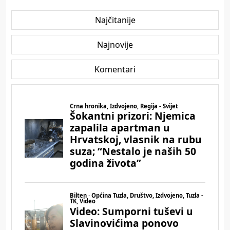
Najčitanije
Najnovije
Komentari