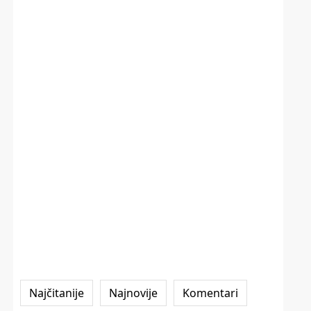
Najčitanije
Najnovije
Komentari