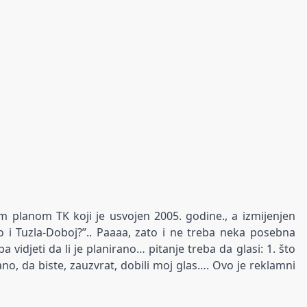
im planom TK koji je usvojen 2005. godine., a izmijenjen
o i Tuzla-Doboj?”.. Paaaa, zato i ne treba neka posebna
pa vidjeti da li je planirano… pitanje treba da glasi: 1. što
rano, da biste, zauzvrat, dobili moj glas…. Ovo je reklamni