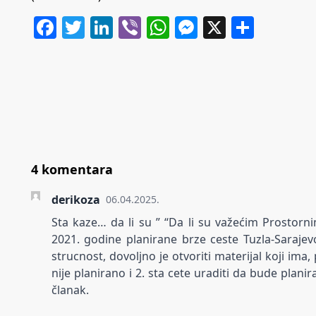
Facebook
Twitter
LinkedIn
Viber
WhatsApp
Messenger
X
Share
4 komentara
derikoza
06.04.2025.
Sta kaze… da li su ” “Da li su važećim Prostorn
2021. godine planirane brze ceste Tuzla-Sarajev
strucnost, dovoljno je otvoriti materijal koji ima, 
nije planirano i 2. sta cete uraditi da bude plani
članak.