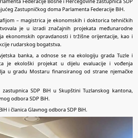
rlamenta Federacije Bosne i Hercegovine zastupnica SDP
ajućeg Zastupničkog doma Parlamenta Federacije BiH.
fijom – magistrica je ekonomskih i doktorica tehničkih
tvovala je u izradi značajnih projekata međunarodne
ja ekonomskih opravdanosti i tržišne orijentacije, kao i
akcije rudarskog bogatstva.
Svjetska banka, a odnose se na ekologiju grada Tuzle i
a je ekološki projekat u dijelu evaluacije i vođenja
ja u gradu Mostaru finansiranog od strane njemačke
ila zastupnica SDP BiH u Skupštini Tuzlanskog kantona,
vnog odbora SDP BiH.
iH i članica Glavnog odbora SDP BiH.