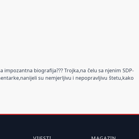
oja impozantna biografija??? Trojka,na čelu sa njenim SDP-
ntarke,nanijeli su nemjerljivu i nepopravljivu štetu,kako
VIJESTI
MAGAZIN