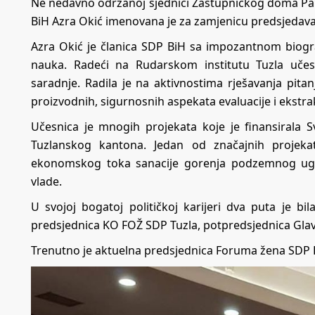
Ne nedavno održanoj sjednici Zastupničkog doma Pa
BiH Azra Okić imenovana je za zamjenicu predsjedav
Azra Okić je članica SDP BiH sa impozantnom biogra
nauka. Radeći na Rudarskom institutu Tuzla učes
saradnje. Radila je na aktivnostima rješavanja pitan
proizvodnih, sigurnosnih aspekata evaluacije i ekstr
Učesnica je mnogih projekata koje je finansirala 
Tuzlanskog kantona. Jedan od značajnih projekat
ekonomskog toka sanacije gorenja podzemnog ugl
vlade.
U svojoj bogatoj političkoj karijeri dva puta je b
predsjednica KO FOŽ SDP Tuzla, potpredsjednica Gla
Trenutno je aktuelna predsjednica Foruma žena SDP B