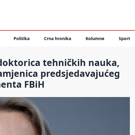
Politika
Crna hronika
Kolumne
Sport
oktorica tehničkih nauka,
zamjenica predsjedavajućeg
enta FBiH