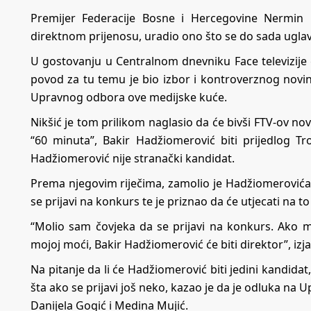
Premijer Federacije Bosne i Hercegovine Nermin 
direktnom prijenosu, uradio ono što se do sada uglav
U gostovanju u Centralnom dnevniku Face televizije go
povod za tu temu je bio izbor i kontroverznog novi
Upravnog odbora ove medijske kuće.
Nikšić je tom prilikom naglasio da će bivši FTV-ov no
“60 minuta”, Bakir Hadžiomerović biti prijedlog Tr
Hadžiomerović nije stranački kandidat.
Prema njegovim riječima, zamolio je Hadžiomerovića,
se prijavi na konkurs te je priznao da će utjecati na 
“Molio sam čovjeka da se prijavi na konkurs. Ako 
mojoj moći, Bakir Hadžiomerović će biti direktor”, izjav
Na pitanje da li će Hadžiomerović biti jedini kandidat
šta ako se prijavi još neko, kazao je da je odluka na
Danijela Gogić i Medina Mujić.