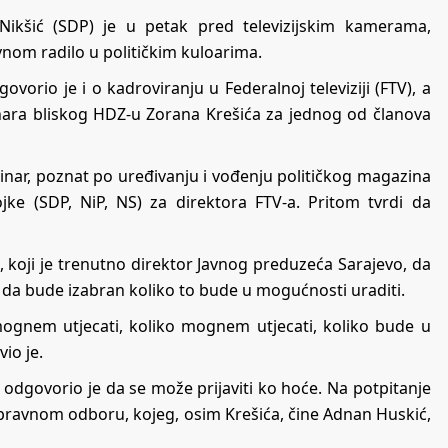
Nikšić (SDP) je u petak pred televizijskim kamerama,
nom radilo u političkim kuloarima.
vorio je i o kadroviranju u Federalnoj televiziji (FTV), a
nara bliskog HDZ-u Zorana Krešića za jednog od članova
vinar, poznat po uređivanju i vođenju političkog magazina
ojke (SDP, NiP, NS) za direktora FTV-a. Pritom tvrdi da
 koji je trenutno direktor Javnog preduzeća Sarajevo, da
to da bude izabran koliko to bude u mogućnosti uraditi.
mognem utjecati, koliko mognem utjecati, koliko bude u
io je.
, odgovorio je da se može prijaviti ko hoće. Na potpitanje
 Upravnom odboru, kojeg, osim Krešića, čine Adnan Huskić,