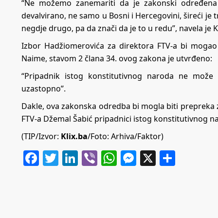
“Ne možemo zanemariti da je zakonski određena p
devalvirano, ne samo u Bosni i Hercegovini, šireći 
negdje drugo, pa da znači da je to u redu”, navela je Ko
Izbor Hadžiomerovića za direktora FTV-a bi moga
Naime, stavom 2 člana 34. ovog zakona je utvrđeno:
“Pripadnik istog konstitutivnog naroda ne može
uzastopno”.
Dakle, ova zakonska odredba bi mogla biti prepreka z
FTV-a Džemal Šabić pripadnici istog konstitutivnog n
(TIP/Izvor:
Klix.ba
/Foto: Arhiva/Faktor)
Facebook
Twitter
LinkedIn
Viber
WhatsApp
Messenger
X
Share