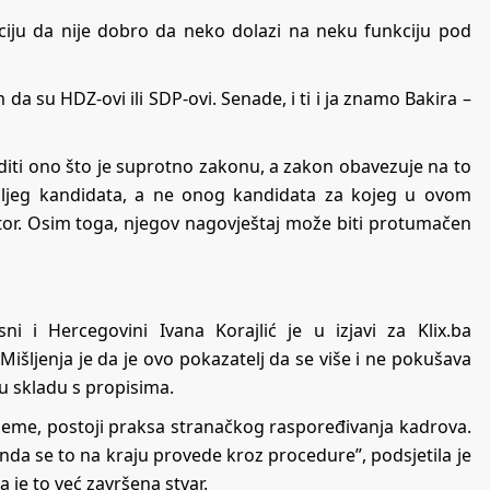
ciju da nije dobro da neko dolazi na neku funkciju pod
da su HDZ-ovi ili SDP-ovi. Senade, i ti i ja znamo Bakira –
aditi ono što je suprotno zakonu, a zakon obavezuje na to
oljeg kandidata, a ne onog kandidata za kojeg u ovom
ektor. Osim toga, njegov nagovještaj može biti protumačen
ni i Hercegovini Ivana Korajlić je u izjavi za Klix.ba
išljenja je da je ovo pokazatelj da se više i ne pokušava
u skladu s propisima.
ijeme, postoji praksa stranačkog raspoređivanja kadrova.
onda se to na kraju provede kroz procedure”, podsjetila je
a je to već završena stvar.