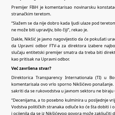
Premijer FBiH je komentarisao novinarsku konstata
stranačkim teretom.
“Slažem se da nije dobro kada ljudi ulaze pod teretom 
ne može biti upravljiv, bilo čiji”, rekao je.
Dakle, Nikšić je javno nagovijestio da će pokušati ur
da Upravni odbor FTV-a za direktora izabere najb
slučaju entitetski premijer smatra da treba biti dir
kao pritisak na Upravni odbor.
Već završena stvar?
Direktorica Transparency Internationala (TI) u Bos
komentarisala ovo vrlo sporno Nikšićevo ponašanje. M
sakriti da se rukovodstva u javnom sektoru ne biraju 
“Decenijama, a to posebno kulminira u posljednje vr
Vodstva političkih stranaka odluče ko će šta dobiti i 
i ocijenila da se iz Nikšićevog govora može zaključiti d