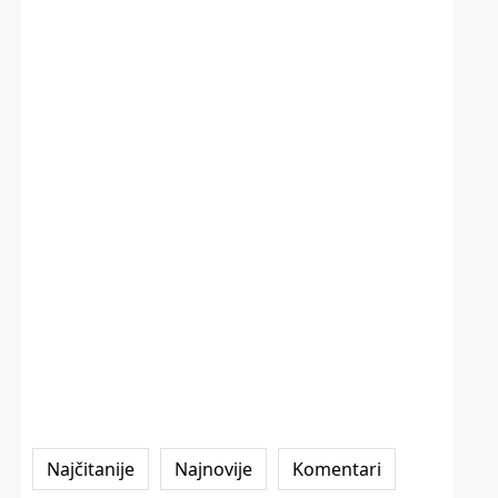
Najčitanije
Najnovije
Komentari