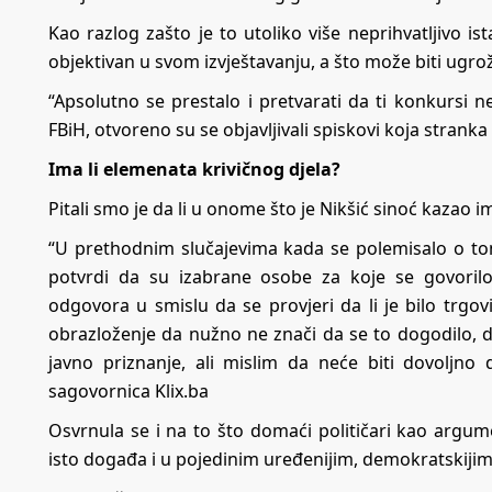
Kao razlog zašto je to utoliko više neprihvatljivo ist
objektivan u svom izvještavanju, a što može biti ug
“Apsolutno se prestalo i pretvarati da ti konkursi ne
FBiH, otvoreno su se objavljivali spiskovi koja stranka 
Ima li elemenata krivičnog djela?
Pitali smo je da li u onome što je Nikšić sinoć kazao 
“U prethodnim slučajevima kada se polemisalo o tom
potvrdi da su izabrane osobe za koje se govorilo 
odgovora u smislu da se provjeri da li je bilo trgov
obrazloženje da nužno ne znači da se to dogodilo, d
javno priznanje, ali mislim da neće biti dovoljno 
sagovornica Klix.ba
Osvrnula se i na to što domaći političari kao argum
isto događa i u pojedinim uređenijim, demokratskiji