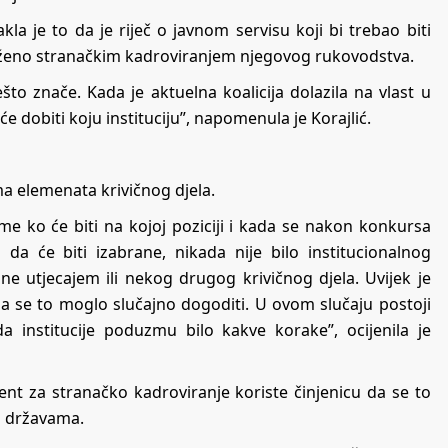
akla je to da je riječ o javnom servisu koji bi trebao biti
roženo stranačkim kadroviranjem njegovog rukovodstva.
što znače. Kada je aktuelna koalicija dolazila na vlast u
će dobiti koju instituciju”, napomenula je Korajlić.
ima elemenata krivičnog djela.
e ko će biti na kojoj poziciji i kada se nakon konkursa
da će biti izabrane, nikada nije bilo institucionalnog
ine utjecajem ili nekog drugog krivičnog djela. Uvijek je
a se to moglo slučajno dogoditi. U ovom slučaju postoji
da institucije poduzmu bilo kakve korake”, ocijenila je
ent za stranačko kadroviranje koriste činjenicu da se to
m državama.