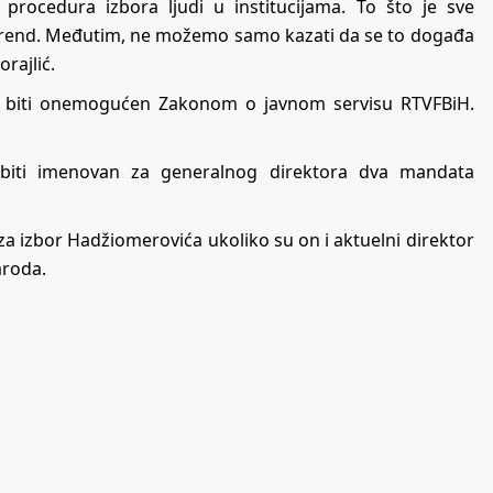
rocedura izbora ljudi u institucijama. To što je sve
je trend. Međutim, ne možemo samo kazati da se to događa
rajlić.
o biti onemogućen Zakonom o javnom servisu RTVFBiH.
 biti imenovan za generalnog direktora dva mandata
a izbor Hadžiomerovića ukoliko su on i aktuelni direktor
aroda.