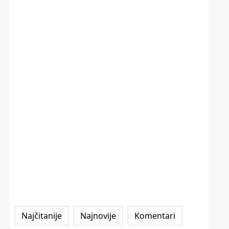
Najčitanije
Najnovije
Komentari