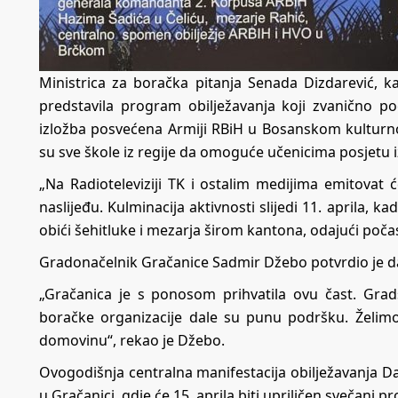
Ministrica za boračka pitanja Senada Dizdarević, k
predstavila program obilježavanja koji zvanično poč
izložba posvećena Armiji RBiH u Bosanskom kulturnom
su sve škole iz regije da omoguće učenicima posjetu i
„Na Radioteleviziji TK i ostalim medijima emitovat
naslijeđu. Kulminacija aktivnosti slijedi 11. aprila, 
obići šehitluke i mezarja širom kantona, odajući počas
Gradonačelnik Gračanice Sadmir Džebo potvrdio je da
„Gračanica je s ponosom prihvatila ovu čast. Grad
boračke organizacije dale su punu podršku. Želimo
domovinu“, rekao je Džebo.
Ovogodišnja centralna manifestacija obilježavanja D
u Gračanici, gdje će 15. aprila biti upriličen svečani p