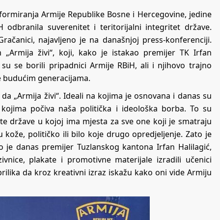
u formiranja Armije Republike Bosne i Hercegovine, jedine
odbranila suverenitet i teritorijalni integritet države.
Gračanici, najavljeno je na današnjoj press-konferenciji.
„Armija živi“, koji, kako je istakao premijer TK Irfan
 su se borili pripadnici Armije RBiH, ali i njihovo trajno
uke budućim generacijama.
a „Armija živi“. Ideali na kojima je osnovana i danas su
kojima počiva naša politička i ideološka borba. To su
vite države u kojoj ima mjesta za sve one koji je smatraju
ože, političko ili bilo koje drugo opredjeljenje. Zato je
o je danas premijer Tuzlanskog kantona Irfan Halilagić,
ivnice, plakate i promotivne materijale izradili učenici
ilika da kroz kreativni izraz iskažu kako oni vide Armiju