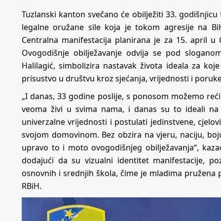
Tuzlanski kanton svečano će obilježiti 33. godišnjic
legalne oružane sile koja je tokom agresije na BiH 
Centralna manifestacija planirana je za 15. april u 
Ovogodišnje obilježavanje odvija se pod sloganom 
Halilagić, simbolizira nastavak života ideala za koje
prisustvo u društvu kroz sjećanja, vrijednosti i por
„I danas, 33 godine poslije, s ponosom možemo reći d
veoma živi u svima nama, i danas su to ideali na 
univerzalne vrijednosti i postulati jedinstvene, cjelo
svojom domovinom. Bez obzira na vjeru, naciju, boju k
upravo to i moto ovogodišnjeg obilježavanja“, kaza
dodajući da su vizualni identitet manifestacije, poz
osnovnih i srednjih škola, čime je mladima pružena pr
RBiH.