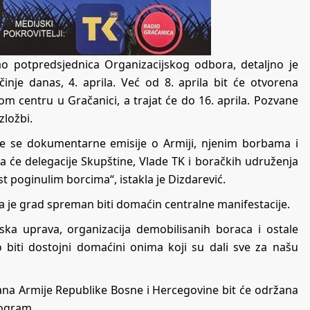
ao potpredsjednica Organizacijskog odbora, detaljno je
inje danas, 4. aprila. Već od 8. aprila bit će otvorena
 centru u Gračanici, a trajat će do 16. aprila. Pozvane
zložbi.
 će se dokumentarne emisije o Armiji, njenim borbama i
kada će delegacije Skupštine, Vlade TK i boračkih udruženja
t poginulim borcima“, istakla je Dizdarević.
 je grad spreman biti domaćin centralne manifestacije.
ska uprava, organizacija demobilisanih boraca i ostale
 biti dostojni domaćini onima koji su dali sve za našu
ana Armije Republike Bosne i Hercegovine bit će održana
rogram.