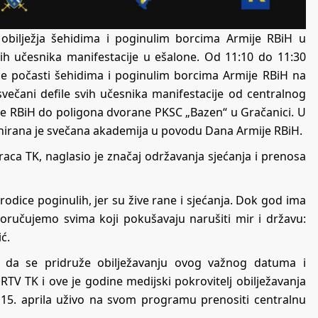
obilježja šehidima i poginulim borcima Armije RBiH u
svih učesnika manifestacije u ešalone. Od 11:10 do 11:30
nje počasti šehidima i poginulim borcima Armije RBiH na
večani defile svih učesnika manifestacije od centralnog
je RBiH do poligona dvorane PKSC „Bazen“ u Gračanici. U
anirana je svečana akademija u povodu Dana Armije RBiH.
aca TK, naglasio je značaj održavanja sjećanja i prenosa
i porodice poginulih, jer su žive rane i sjećanja. Dok god ima
Poručujemo svima koji pokušavaju narušiti mir i državu:
ć.
, da se pridruže obilježavanju ovog važnog datuma i
RTV TK i ove je godine medijski pokrovitelj obilježavanja
 15. aprila uživo na svom programu prenositi centralnu