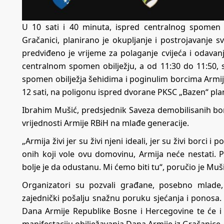
U 10 sati i 40 minuta, ispred centralnog spomen 
Gračanici, planirano je okupljanje i postrojavanje 
predviđeno je vrijeme za polaganje cvijeća i odava
centralnom spomen obilježju, a od 11:30 do 11:50, s
spomen obilježja šehidima i poginulim borcima Armi
12 sati, na poligonu ispred dvorane PKSC „Bazen“ pl
Ibrahim Mušić, predsjednik Saveza demobilisanih bor
vrijednosti Armije RBiH na mlađe generacije.
„Armija živi jer su živi njeni ideali, jer su živi borci 
onih koji vole ovu domovinu, Armija neće nestati. 
bolje je da odustanu. Mi ćemo biti tu“, poručio je Muši
Organizatori su pozvali građane, posebno mlade
zajednički pošalju snažnu poruku sjećanja i ponosa. 
Dana Armije Republike Bosne i Hercegovine te će i