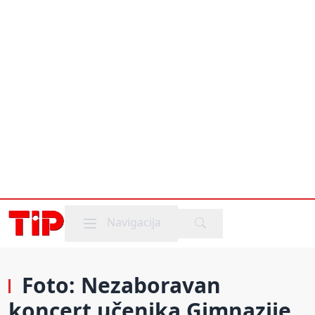
Mobile menu
Navigacija
Foto: Nezaboravan
koncert učenika Gimnazije