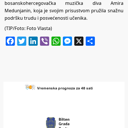
bosanskohercegovačka muzička diva Amira
Medunjanin, koja je svojim prisustvom pružila snažnu
podršku trudu i posvećenosti učenika.
(TIP/Foto: Foto Vlasta)
Facebook
Twitter
LinkedIn
Viber
WhatsApp
Messenger
X
Share