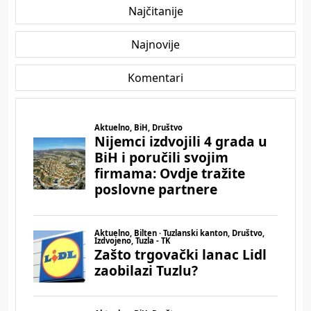
Najčitanije
Najnovije
Komentari