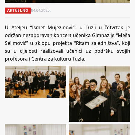
AKTUELNO
04.04.2025.
U Ateljeu “Ismet Mujezinović” u Tuzli u četvrtak je
održan nezaboravan koncert učenika Gimnazije “Meša
Selimović” u sklopu projekta “Ritam zajedništva”, koji
su u cijelosti realizovali učenici uz podršku svojih
profesora i Centra za kulturu Tuzla.