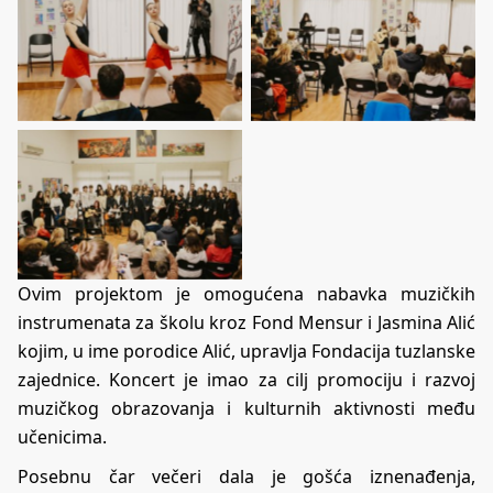
Ovim projektom je omogućena nabavka muzičkih
instrumenata za školu kroz Fond Mensur i Jasmina Alić
kojim, u ime porodice Alić, upravlja Fondacija tuzlanske
zajednice. Koncert je imao za cilj promociju i razvoj
muzičkog obrazovanja i kulturnih aktivnosti među
učenicima.
Posebnu čar večeri dala je gošća iznenađenja,