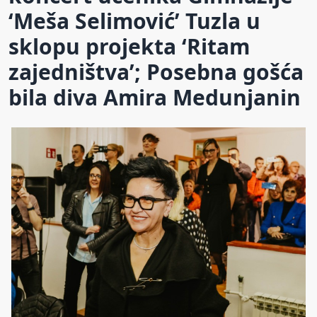
‘Meša Selimović’ Tuzla u
sklopu projekta ‘Ritam
zajedništva’; Posebna gošća
bila diva Amira Medunjanin