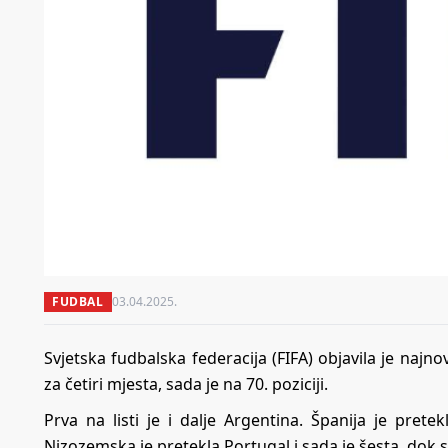
FUDBAL
03.04.2025.
Svjetska fudbalska federacija (FIFA) objavila je najn
za četiri mjesta, sada je na 70. poziciji.
Prva na listi je i dalje Argentina. Španija je prete
Nizozemska je pretekla Portugal i sada je šesta, dok su