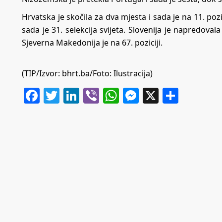
Hrvatska je skočila za dva mjesta i sada je na 11. pozi
sada je 31. selekcija svijeta. Slovenija je napredovala
Sjeverna Makedonija je na 67. poziciji.
(TIP/Izvor: bhrt.ba/Foto: Ilustracija)
Facebook
Twitter
LinkedIn
Viber
WhatsApp
Messenger
X
Share