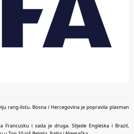
oviju rang-listu. Bosna i Hercegovina je popravila plasman
kla Francusku i sada je druga. Slijede Engleska i Brazil,
 u Top 10 još Belgija, Italija i Njemačka.