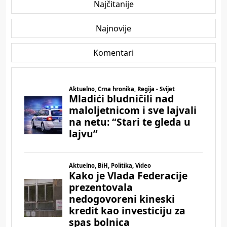
Najčitanije
Najnovije
Komentari