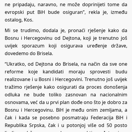
ne pripadaju, naravno, ne može doprinijeti tome da
evropski put BiH bude osiguran”, rekla je, između
ostalog, Kos.
Mi se trudimo, dodala je, pronaći rješenje kako da
Bosnu i Hercegovinu od Dejtona, koji je trenutno još
uvijek sporazum koji osigurava uređenje države,
dovedemo do Brisela.
“Ukratko, od Dejtona do Brisela, na način da sve one
reforme koje kandidati moraju sprovesti budu
realizovane i u Bosni i Hercegovini. Trenutno još uvijek
tražimo rješenje kako osigurati da proces donošenja
odluka ne bude toliko zasnovan na nacionalnim
osnovama, već da u prvi plan dođe ono što je dobro za
Bosnu i Hercegovinu. BiH je među onim zemljama, a
čak i kada se posebno posmatraju Federacija BiH i
Republika Srpska, čak i u potonjoj više od 50 posto