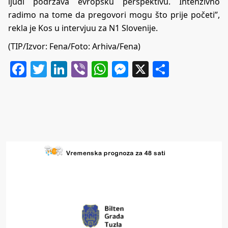
ljudi podržava evropsku perspektivu. Intenzivno
radimo na tome da pregovori mogu što prije početi”,
rekla je Kos u intervjuu za N1 Slovenije.
(TIP/Izvor: Fena/Foto: Arhiva/Fena)
Facebook
Twitter
LinkedIn
Viber
WhatsApp
Messenger
X
Share