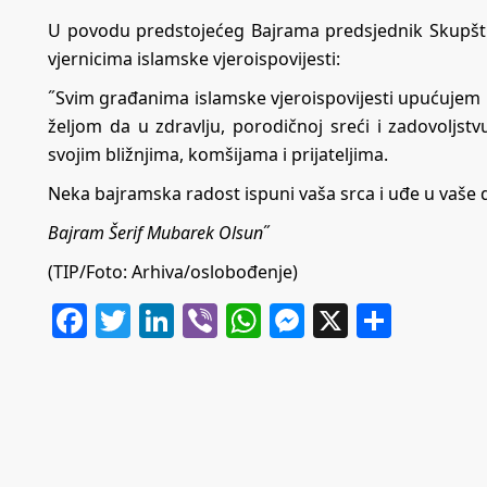
U povodu predstojećeg Bajrama predsjednik Skupšti
vjernicima islamske vjeroispovijesti:
˝Svim građanima islamske vjeroispovijesti upućujem
željom da u zdravlju, porodičnoj sreći i zadovoljst
svojim bližnjima, komšijama i prijateljima.
Neka bajramska radost ispuni vaša srca i uđe u vaše
Bajram Šerif Mubarek Olsun
˝
(TIP/Foto: Arhiva/oslobođenje)
Facebook
Twitter
LinkedIn
Viber
WhatsApp
Messenger
X
Share