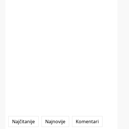
Najčitanije
Najnovije
Komentari