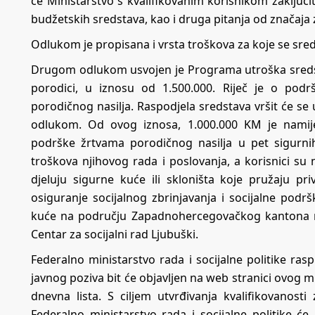
će Ministarstvo s kvalifikovanim korisnikom zaključit
budžetskih sredstava, kao i druga pitanja od značaja 
Odlukom je propisana i vrsta troškova za koje se sreds
Drugom odlukom usvojen je Programa utroška sredsta
porodici, u iznosu od 1.500.000. Riječ je o podr
porodičnog nasilja. Raspodjela sredstava vršit će s
odlukom. Od ovog iznosa, 1.000.000 KM je namijen
podrške žrtvama porodičnog nasilja u pet sigurni
troškova njihovog rada i poslovanja, a korisnici su
djeluju sigurne kuće ili skloništa koje pružaju p
osiguranje socijalnog zbrinjavanja i socijalne pod
kuće na području Zapadnohercegovačkog kantona na
Centar za socijalni rad Ljubuški.
Federalno ministarstvo rada i socijalne politike rasp
javnog poziva bit će objavljen na web stranici ovog mi
dnevna lista. S ciljem utvrđivanja kvalifikovanosti
Federalno ministarstvo rada i socijalne politike će