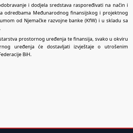
bravanje i dodjela sredstava raspoređivati na način i
 sa odredbama Međunarodnog finansijskog i projektnog
zumom od Njemačke razvojne banke (KfW) i u skladu sa
.
starstva prostornog uređenja te finansija, svako u okviru
ornog uređenja će dostavljati izvještaje o utrošenim
Federacije BiH.