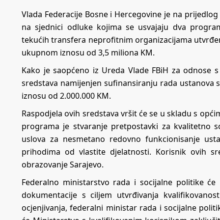
Vlada Federacije Bosne i Hercegovine je na prijedlog 
na sjednici odluke kojima se usvajaju dva program
tekućih transfera neprofitnim organizacijama utvrđ
ukupnom iznosu od 3,5 miliona KM.
Kako je saopćeno iz Ureda Vlade FBiH za odnose 
sredstava namijenjen sufinansiranju rada ustanova so
iznosu od 2.000.000 KM.
Raspodjela ovih sredstava vršit će se u skladu s op
programa je stvaranje pretpostavki za kvalitetno so
uslova za nesmetano redovno funkcionisanje usta
prihodima od vlastite djelatnosti. Korisnik ovih s
obrazovanje Sarajevo.
Federalno ministarstvo rada i socijalne politike će
dokumentacije s ciljem utvrđivanja kvalifikovano
ocjenjivanja, federalni ministar rada i socijalne poli