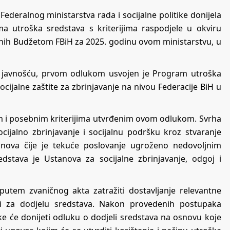
Federalnog ministarstva rada i socijalne politike donijela
a utroška sredstava s kriterijima raspodjele u okviru
enih Budžetom FBiH za 2025. godinu ovom ministarstvu, u
s javnošću, prvom odlukom usvojen je Program utroška
cijalne zaštite za zbrinjavanje na nivou Federacije BiH u
ćim i posebnim kriterijima utvrđenim ovom odlukom. Svrha
cijalno zbrinjavanje i socijalnu podršku kroz stvaranje
nova čije je tekuće poslovanje ugroženo nedovoljnim
redstava je Ustanova za socijalne zbrinjavanje, odgoj i
 putem zvaničnog akta zatražiti dostavljanje relevantne
sti za dodjelu sredstava. Nakon provedenih postupaka
tike će donijeti odluku o dodjeli sredstava na osnovu koje