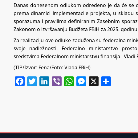
Danas donesenom odlukom određeno je da će se odo
prema dinamici implementacije projekta, u skladu
sporazuma i pravilima definiranim Zasebnim spora
Zakonom o izvršavanju Budžeta FBiH za 2025. godinu
Za realizaciju ove odluke zadužena su federalna mini
svoje nadležnosti. Federalno ministarstvo prost
sredstvima Federalnom ministarstvu finansija i Vladi 
(TIP/Izvor: Fena/Foto: Vlada FBiH)
Facebook
Twitter
LinkedIn
Viber
WhatsApp
Messenger
X
Share