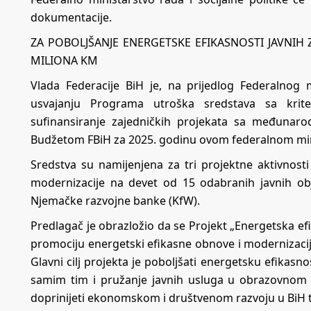
dokumentacije.
ZA POBOLJŠANJE ENERGETSKE EFIKASNOSTI JAVNIH
MILIONA KM
Vlada Federacije BiH je, na prijedlog Federalnog 
usvajanju Programa utroška sredstava sa krite
sufinansiranje zajedničkih projekata sa međunaro
Budžetom FBiH za 2025. godinu ovom federalnom min
Sredstva su namijenjena za tri projektne aktivnosti
modernizacije na devet od 15 odabranih javnih ob
Njemačke razvojne banke (KfW).
Predlagač je obrazložio da se Projekt „Energetska e
promociju energetski efikasne obnove i modernizaci
Glavni cilj projekta je poboljšati energetsku efikasno
samim tim i pružanje javnih usluga u obrazovnom s
doprinijeti ekonomskom i društvenom razvoju u BiH te