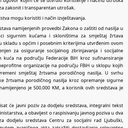
i ugovor kojim će se utvrditi korištenje i načinu utroška
za zakonit i transparentan utrošak.
tva mogu koristiti i način izvještavanja.
va namijenjenih provedbi Zakona o zaštiti od nasilja u
šci sigurnim kućama i skloništima za smještaj žrtava
e u skladu s općim i posebnim kriterijima utvrđenim ovom
jen za osiguranje socijalnog zbrinjavanja i socijalne
h kuća na području Federacije BiH kroz sufinansiranje
 neprofitne organizacije na području FBiH u sklopu kojih
rivremeni smještaj žrtvama porodičnog nasilja. U svrhu
rške žrtvama porodičnog nasilja kroz opremanje sigurne
mijenjeno je 500.000 KM, a korisnik ovih sredstava je
isat će javni poziv za dodjelu sredstava, integralni tekst
nistarstva, a obavijest o raspisivanju javnog poziva u dva
 za dodjelu sredstava Centru za socijalni rad Ljubuški,
 putem zvaničnog akta zatražiti dostavljanje relevantne