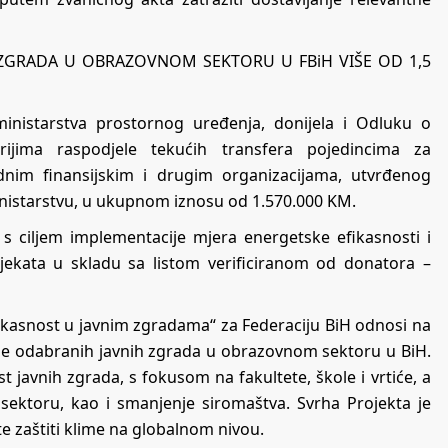
 ZGRADA U OBRAZOVNOM SEKTORU U FBiH VIŠE OD 1,5
ministarstva prostornog uređenja, donijela i Odluku o
rijima raspodjele tekućih transfera pojedincima za
dnim finansijskim i drugim organizacijama, utvrđenog
istarstvu, u ukupnom iznosu od 1.570.000 KM.
 s ciljem implementacije mjera energetske efikasnosti i
jekata u skladu sa listom verificiranom od donatora –
fikasnost u javnim zgradama“ za Federaciju BiH odnosi na
je odabranih javnih zgrada u obrazovnom sektoru u BiH.
st javnih zgrada, s fokusom na fakultete, škole i vrtiće, a
ektoru, kao i smanjenje siromaštva. Svrha Projekta je
 zaštiti klime na globalnom nivou.