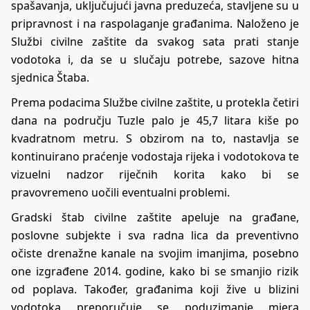
spašavanja, uključujući javna preduzeća, stavljene su u
pripravnost i na raspolaganje građanima. Naloženo je
Službi civilne zaštite da svakog sata prati stanje
vodotoka i, da se u slučaju potrebe, sazove hitna
sjednica Štaba.
Prema podacima Službe civilne zaštite, u protekla četiri
dana na području Tuzle palo je 45,7 litara kiše po
kvadratnom metru. S obzirom na to, nastavlja se
kontinuirano praćenje vodostaja rijeka i vodotokova te
vizuelni nadzor riječnih korita kako bi se
pravovremeno uočili eventualni problemi.
Gradski štab civilne zaštite apeluje na građane,
poslovne subjekte i sva radna lica da preventivno
očiste drenažne kanale na svojim imanjima, posebno
one izgrađene 2014. godine, kako bi se smanjio rizik
od poplava. Također, građanima koji žive u blizini
vodotoka preporučuje se poduzimanje mjera