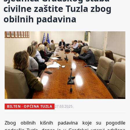
civilne zaštite Tuzla zbog
obilnih padavina
BILTEN · OPĆINA TUZLA
27.03.2025.
Zbog obilnih kišnih padavina koje su pogodile