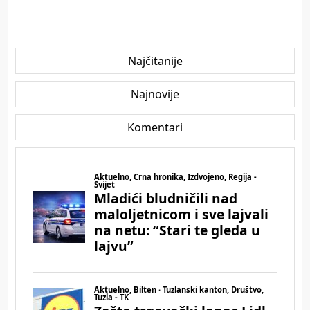
Najčitanije
Najnovije
Komentari