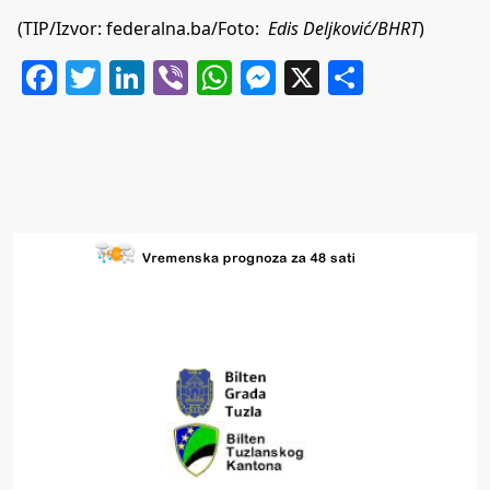
(TIP/Izvor: federalna.ba/Foto:
Edis Deljković/BHRT
)
Facebook
Twitter
LinkedIn
Viber
WhatsApp
Messenger
X
Share