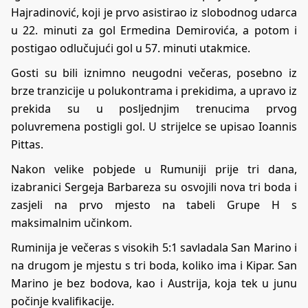
Hajradinović, koji je prvo asistirao iz slobodnog udarca
u 22. minuti za gol Ermedina Demirovića, a potom i
postigao odlučujući gol u 57. minuti utakmice.
Gosti su bili iznimno neugodni večeras, posebno iz
brze tranzicije u polukontrama i prekidima, a upravo iz
prekida su u posljednjim trenucima prvog
poluvremena postigli gol. U strijelce se upisao Ioannis
Pittas.
Nakon velike pobjede u Rumuniji prije tri dana,
izabranici Sergeja Barbareza su osvojili nova tri boda i
zasjeli na prvo mjesto na tabeli Grupe H s
maksimalnim učinkom.
Ruminija je večeras s visokih 5:1 savladala San Marino i
na drugom je mjestu s tri boda, koliko ima i Kipar. San
Marino je bez bodova, kao i Austrija, koja tek u junu
počinje kvalifikacije.