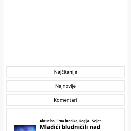
Najčitanije
Najnovije
Komentari