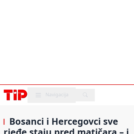
Mobile menu
Navigacija
Bosanci i Hercegovci sve
rjeđe staju pred matičara – i