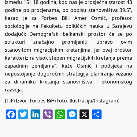
između 15 i 18 godina, kod nas je prosječna starost 43
godine po procjenama, po popisu stanovništva 39.5”,
kazao je za Forbes BiH Amer Osmić, profesor
sociologije na Fakultetu političkih nauka u Sarajevu
dodajući: Demografski balkanski prostor će se po
strukturi značajno promijeniti, upravo ovim
stanovitom migracijskim kretanjima, jer ovaj prostor
karakterizira visok stepen migracijskih kretanja prema
zapadnim zemljama”, kaže Osmić i podsjeća na
nepostojanje dugoročnih strategija planiranja vezano
za dinamiku kretanja stanovništva i ekonomskog
razvoja.
(TIP/Izvor:
Forbes BiH
/Foto: Ilustracija/Instagram)
Facebook
Twitter
LinkedIn
Viber
WhatsApp
Messenger
X
Share