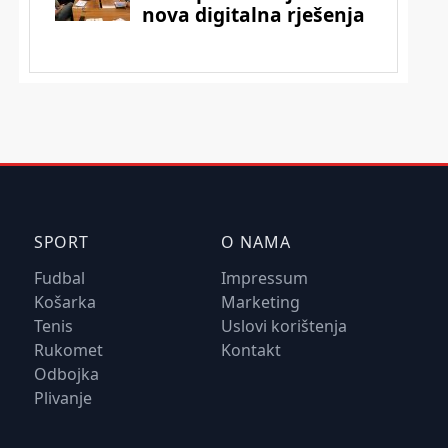
SPORT
O NAMA
Fudbal
Impressum
Košarka
Marketing
Tenis
Uslovi korištenja
Rukomet
Kontakt
Odbojka
Plivanje