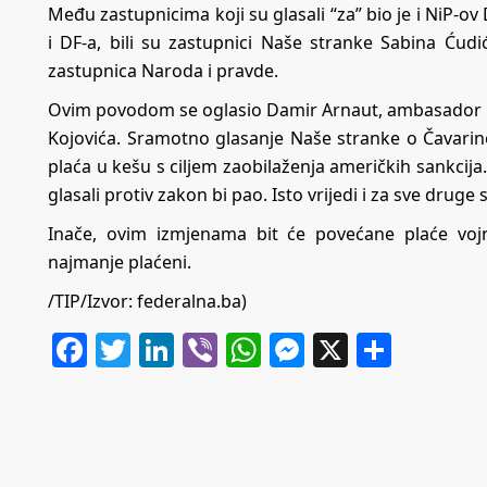
Među zastupnicima koji su glasali “za” bio je i NiP-
i DF-a, bili su zastupnici Naše stranke Sabina Ćudi
zastupnica Naroda i pravde.
Ovim povodom se oglasio Damir Arnaut, ambasador Bos
Kojovića. Sramotno glasanje Naše stranke o Čavar
plaća u kešu s ciljem zaobilaženja američkih sankcij
glasali protiv zakon bi pao. Isto vrijedi i za sve drug
Inače, ovim izmjenama bit će povećane plaće vojni
najmanje plaćeni.
/TIP/Izvor: federalna.ba)
Facebook
Twitter
LinkedIn
Viber
WhatsApp
Messenger
X
Share