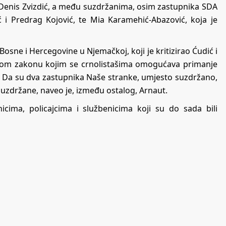
ov Denis Zvizdić, a među suzdržanima, osim zastupnika SDA
ć i Predrag Kojović, te Mia Karamehić-Abazović, koja je
ne i Hercegovine u Njemačkoj, koji je kritizirao Ćudić i
inom zakonu kojim se crnolistašima omogućava primanje
a. Da su dva zastupnika Naše stranke, umjesto suzdržano,
e suzdržane, naveo je, između ostalog, Arnaut.
cima, policajcima i službenicima koji su do sada bili