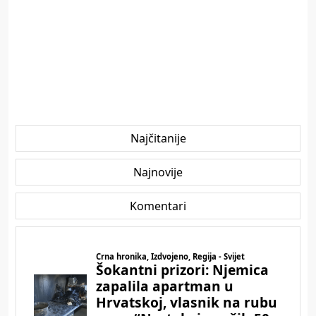
Najčitanije
Najnovije
Komentari