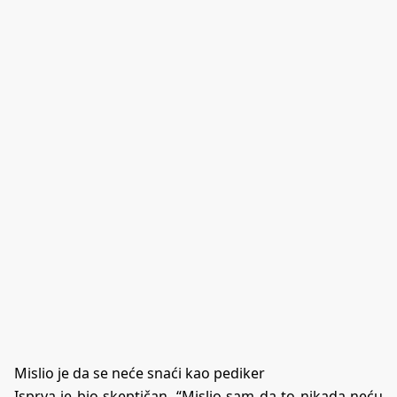
Mislio je da se neće snaći kao pediker
Isprva je bio skeptičan. “Mislio sam da to nikada neću