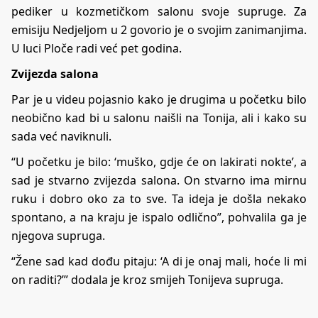
pediker u kozmetičkom salonu svoje supruge. Za
emisiju Nedjeljom u 2 govorio je o svojim zanimanjima.
U luci Ploče radi već pet godina.
Zvijezda salona
Par je u videu pojasnio kako je drugima u početku bilo
neobično kad bi u salonu naišli na Tonija, ali i kako su
sada već naviknuli.
“U početku je bilo: ‘muško, gdje će on lakirati nokte’, a
sad je stvarno zvijezda salona. On stvarno ima mirnu
ruku i dobro oko za to sve. Ta ideja je došla nekako
spontano, a na kraju je ispalo odlično”, pohvalila ga je
njegova supruga.
“Žene sad kad dođu pitaju: ‘A di je onaj mali, hoće li mi
on raditi?’” dodala je kroz smijeh Tonijeva supruga.