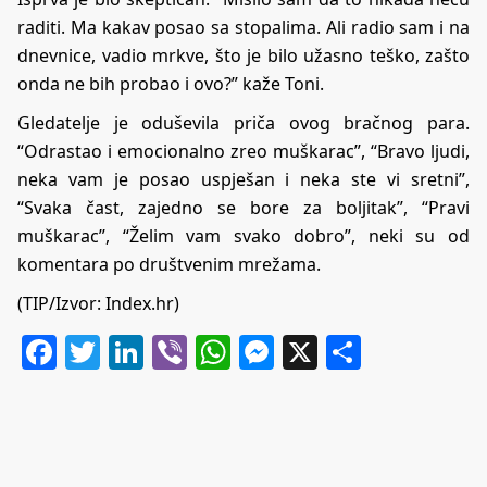
raditi. Ma kakav posao sa stopalima. Ali radio sam i na
dnevnice, vadio mrkve, što je bilo užasno teško, zašto
onda ne bih probao i ovo?” kaže Toni.
Gledatelje je oduševila priča ovog bračnog para.
“Odrastao i emocionalno zreo muškarac”, “Bravo ljudi,
neka vam je posao uspješan i neka ste vi sretni”,
“Svaka čast, zajedno se bore za boljitak”, “Pravi
muškarac”, “Želim vam svako dobro”, neki su od
komentara po društvenim mrežama.
(TIP/Izvor: Index.hr)
Facebook
Twitter
LinkedIn
Viber
WhatsApp
Messenger
X
Share