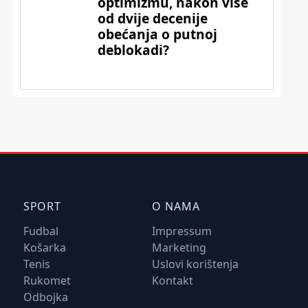
SPORT
O NAMA
Fudbal
Impressum
Košarka
Marketing
Tenis
Uslovi korištenja
Rukomet
Kontakt
Odbojka