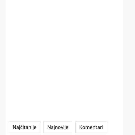
Najčitanije
Najnovije
Komentari