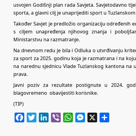
usvojen Godišnji plan rada Savjeta. Savjetodavno tijel
sporta, a glavni cilj je unaprijediti sport u Tuzlansko
Također Savjet je predložio organizaciju određenih 
s ciljem unapređenja njihovog znanja i poboljša
Ministarstvu na razmatranje.
Na dnevnom redu je bila i Odluka o utvrđivanju kriter
za sport za 2025. godinu koja je razmatrana i na koju s
na narednu sjednicu Vlade Tuzlanskog kantona na usvaj
prava.
Javni poziv za rezultate postignute u 2024. god
blagovremeno obavijestiti korisnike.
(TIP)
Facebook
Twitter
LinkedIn
Viber
WhatsApp
Messenger
X
Share