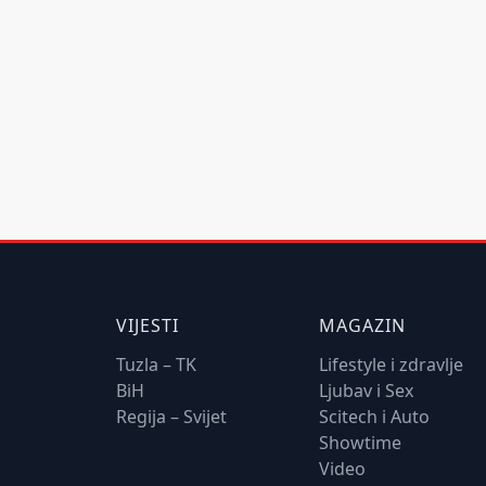
VIJESTI
MAGAZIN
Tuzla – TK
Lifestyle i zdravlje
BiH
Ljubav i Sex
Regija – Svijet
Scitech i Auto
Showtime
Video