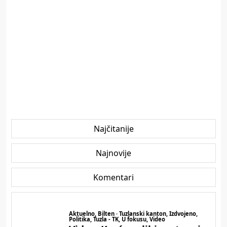
Najčitanije
Najnovije
Komentari