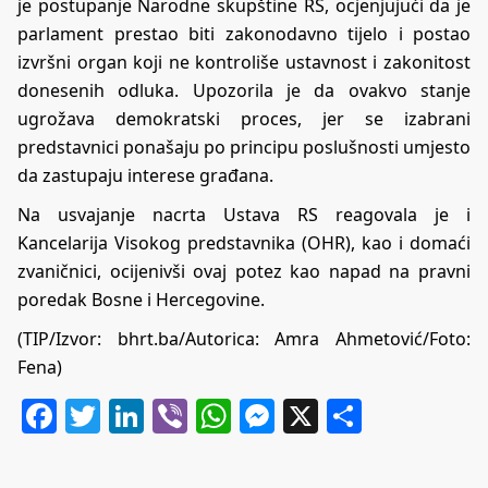
je postupanje Narodne skupštine RS, ocjenjujući da je
parlament prestao biti zakonodavno tijelo i postao
izvršni organ koji ne kontroliše ustavnost i zakonitost
donesenih odluka. Upozorila je da ovakvo stanje
ugrožava demokratski proces, jer se izabrani
predstavnici ponašaju po principu poslušnosti umjesto
da zastupaju interese građana.
Na usvajanje nacrta Ustava RS reagovala je i
Kancelarija Visokog predstavnika (OHR), kao i domaći
zvaničnici, ocijenivši ovaj potez kao napad na pravni
poredak Bosne i Hercegovine.
(TIP/Izvor:
bhrt.ba
/Autorica: Amra Ahmetović/Foto:
Fena)
Facebook
Twitter
LinkedIn
Viber
WhatsApp
Messenger
X
Share