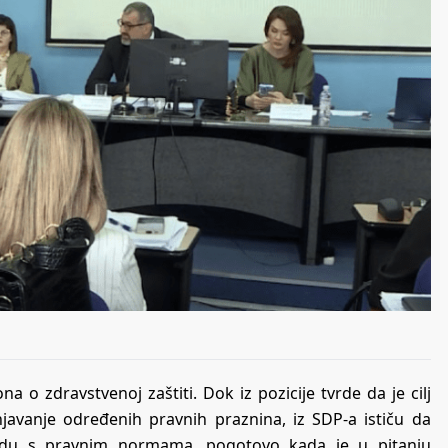
 o zdravstvenoj zaštiti. Dok iz pozicije tvrde da je cilj
avanje određenih pravnih praznina, iz SDP-a ističu da
kladu s pravnim normama, pogotovo kada je u pitanju