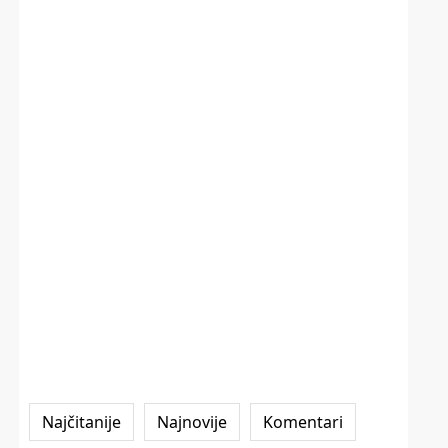
Najčitanije
Najnovije
Komentari