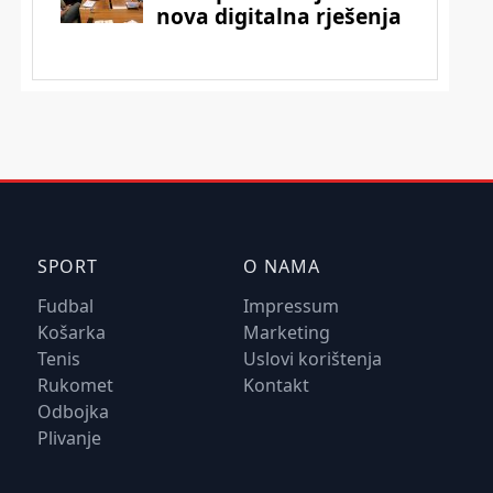
SPORT
O NAMA
Fudbal
Impressum
Košarka
Marketing
Tenis
Uslovi korištenja
Rukomet
Kontakt
Odbojka
Plivanje