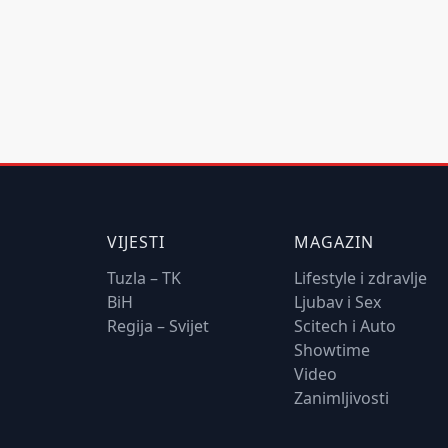
VIJESTI
MAGAZIN
Tuzla – TK
Lifestyle i zdravlje
BiH
Ljubav i Sex
Regija – Svijet
Scitech i Auto
Showtime
Video
Zanimljivosti