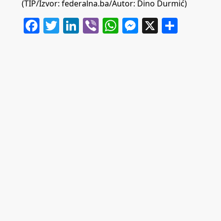
(TIP/Izvor: federalna.ba/Autor: Dino Durmić)
Facebook
Twitter
LinkedIn
Viber
WhatsApp
Messenger
X
Share