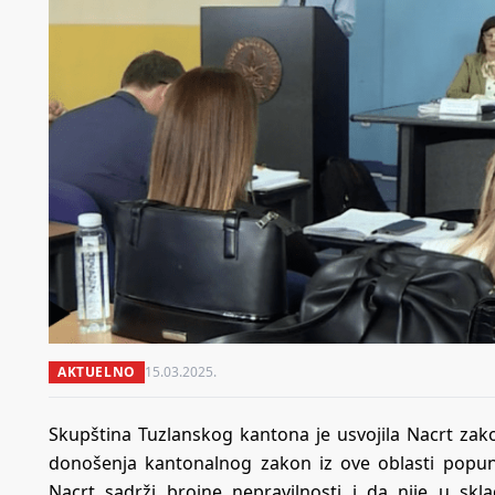
AKTUELNO
15.03.2025.
Skupština Tuzlanskog kantona je usvojila Nacrt zakona
donošenja kantonalnog zakon iz ove oblasti popunj
Nacrt sadrži brojne nepravilnosti i da nije u s