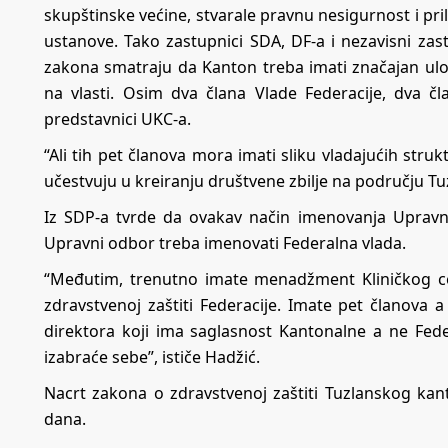
skupštinske većine, stvarale pravnu nesigurnost i pr
ustanove. Tako zastupnici SDA, DF-a i nezavisni zas
zakona smatraju da Kanton treba imati značajan ulo
na vlasti. Osim dva člana Vlade Federacije, dva čl
predstavnici UKC-a.
“Ali tih pet članova mora imati sliku vladajućih str
učestvuju u kreiranju društvene zbilje na području T
Iz SDP-a tvrde da ovakav način imenovanja Uprav
Upravni odbor treba imenovati Federalna vlada.
“Međutim, trenutno imate menadžment Kliničkog ce
zdravstvenoj zaštiti Federacije. Imate pet članova
direktora koji ima saglasnost Kantonalne a ne Feder
izabraće sebe”, ističe Hadžić.
Nacrt zakona o zdravstvenoj zaštiti Tuzlanskog kant
dana.