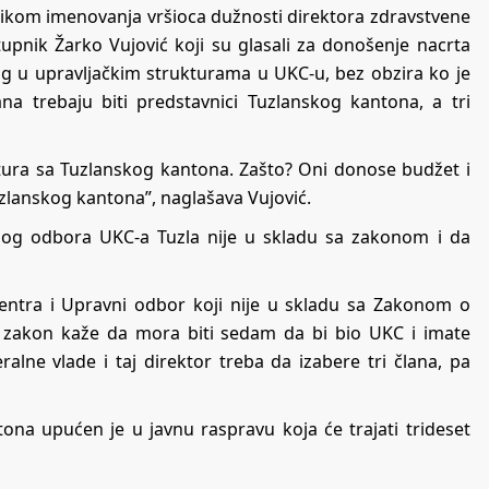
ilikom imenovanja vršioca dužnosti direktora zdravstvene
tupnik Žarko Vujović koji su glasali za donošenje nacrta
g u upravljačkim strukturama u UKC-u, bez obzira ko je
ana trebaju biti predstavnici Tuzlanskog kantona, a tri
uktura sa Tuzlanskog kantona. Zašto? Oni donose budžet i
uzlanskog kantona”, naglašava Vujović.
nog odbora UKC-a Tuzla nije u skladu sa zakonom i da
ntra i Upravni odbor koji nije u skladu sa Zakonom o
 a zakon kaže da mora biti sedam da bi bio UKC i imate
alne vlade i taj direktor treba da izabere tri člana, pa
ona upućen je u javnu raspravu koja će trajati trideset