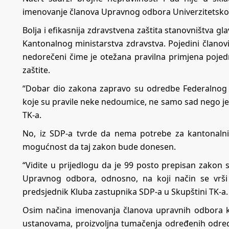
imenovanje članova Upravnog odbora Univerzitetskog 
Bolja i efikasnija zdravstvena zaštita stanovništva gla
Kantonalnog ministarstva zdravstva. Pojedini članovi
nedorečeni čime je otežana pravilna primjena poj
zaštite.
“Dobar dio zakona zapravo su odredbe Federalnog 
koje su pravile neke nedoumice, ne samo sad nego je t
TK-a.
No, iz SDP-a tvrde da nema potrebe za kantonalnim
mogućnost da taj zakon bude donesen.
“Vidite u prijedlogu da je 99 posto prepisan zakon 
Upravnog odbora, odnosno, na koji način se vrši
predsjednik Kluba zastupnika SDP-a u Skupštini TK-a.
Osim načina imenovanja članova upravnih odbora k
ustanovama, proizvoljna tumačenja određenih odredb