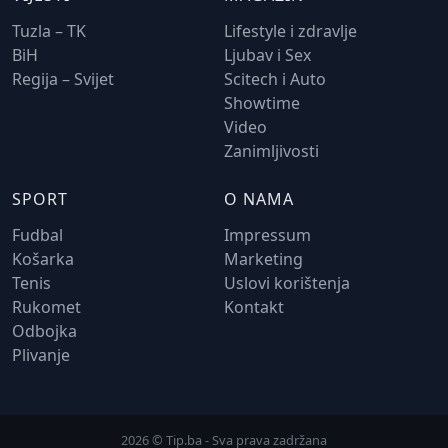
Tuzla – TK
Lifestyle i zdravlje
BiH
Ljubav i Sex
Regija – Svijet
Scitech i Auto
Showtime
Video
Zanimljivosti
SPORT
O NAMA
Fudbal
Impressum
Košarka
Marketing
Tenis
Uslovi korištenja
Rukomet
Kontakt
Odbojka
Plivanje
2026 © Tip.ba - Sva prava zadržana