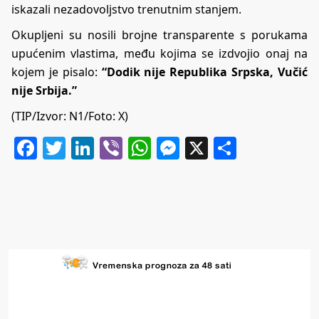
iskazali nezadovoljstvo trenutnim stanjem.
Okupljeni su nosili brojne transparente s porukama
upućenim vlastima, među kojima se izdvojio onaj na
kojem je pisalo:
“Dodik nije Republika Srpska, Vučić
nije Srbija.”
(TIP/Izvor: N1/Foto: X)
Facebook
Twitter
LinkedIn
Viber
WhatsApp
Messenger
X
Share