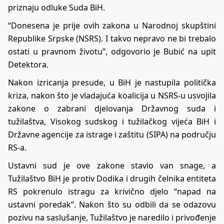
priznaju odluke Suda BiH.
“Donesena je prije ovih zakona u Narodnoj skupštini
Republike Srpske (NSRS). I takvo nepravo ne bi trebalo
ostati u pravnom životu”, odgovorio je Bubić na upit
Detektora.
Nakon izricanja presude, u BiH je nastupila politička
kriza, nakon što je vladajuća koalicija u NSRS-u usvojila
zakone o zabrani djelovanja Državnog suda i
tužilaštva, Visokog sudskog i tužilačkog vijeća BiH i
Državne agencije za istrage i zaštitu (SIPA) na području
RS-a.
Ustavni sud je ove zakone stavio van snage, a
Tužilaštvo BiH je protiv Dodika i drugih čelnika entiteta
RS pokrenulo istragu za krivično djelo “napad na
ustavni poredak”. Nakon što su odbili da se odazovu
pozivu na saslušanje, Tužilaštvo je naredilo i privođenje