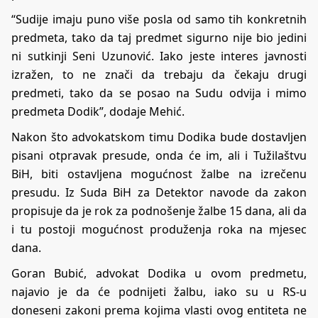
“Sudije imaju puno više posla od samo tih konkretnih
predmeta, tako da taj predmet sigurno nije bio jedini
ni sutkinji Seni Uzunović. Iako jeste interes javnosti
izražen, to ne znači da trebaju da čekaju drugi
predmeti, tako da se posao na Sudu odvija i mimo
predmeta Dodik”, dodaje Mehić.
Nakon što advokatskom timu Dodika bude dostavljen
pisani otpravak presude, onda će im, ali i Tužilaštvu
BiH, biti ostavljena mogućnost žalbe na izrečenu
presudu. Iz Suda BiH za Detektor navode da zakon
propisuje da je rok za podnošenje žalbe 15 dana, ali da
i tu postoji mogućnost produženja roka na mjesec
dana.
Goran Bubić, advokat Dodika u ovom predmetu,
najavio je da će podnijeti žalbu, iako su u RS-u
doneseni zakoni prema kojima vlasti ovog entiteta ne