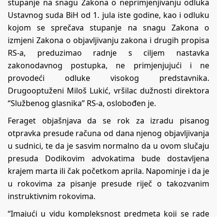
stupanje na snagu Zakona o neprimjenjivanju odluka
Ustavnog suda BiH od 1. jula iste godine, kao i odluku
kojom se sprečava stupanje na snagu Zakona o
izmjeni Zakona o objavljivanju zakona i drugih propisa
RS-a, preduzimao radnje s ciljem nastavka
zakonodavnog postupka, ne primjenjujući i ne
provodeći odluke visokog predstavnika.
Drugooptuženi Miloš Lukić, vršilac dužnosti direktora
“Službenog glasnika” RS-a, oslobođen je.
Feraget objašnjava da se rok za izradu pisanog
otpravka presude računa od dana njenog objavljivanja
u sudnici, te da je sasvim normalno da u ovom slučaju
presuda Dodikovim advokatima bude dostavljena
krajem marta ili čak početkom aprila. Napominje i da je
u rokovima za pisanje presude riječ o takozvanim
instruktivnim rokovima.
“Imajući u vidu kompleksnost predmeta koji se rade