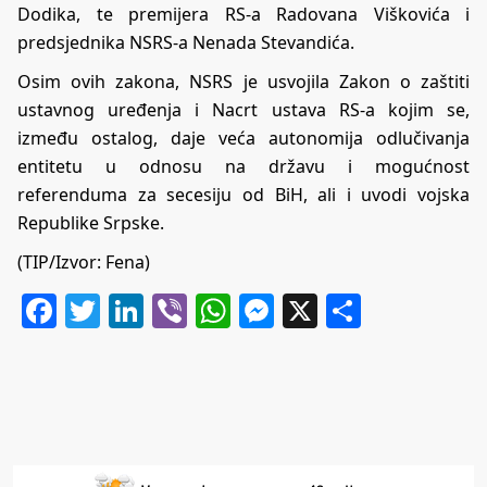
Dodika, te premijera RS-a Radovana Viškovića i
predsjednika NSRS-a Nenada Stevandića.
Osim ovih zakona, NSRS je usvojila Zakon o zaštiti
ustavnog uređenja i Nacrt ustava RS-a kojim se,
između ostalog, daje veća autonomija odlučivanja
entitetu u odnosu na državu i mogućnost
referenduma za secesiju od BiH, ali i uvodi vojska
Republike Srpske.
(TIP/Izvor: Fena)
Facebook
Twitter
LinkedIn
Viber
WhatsApp
Messenger
X
Share