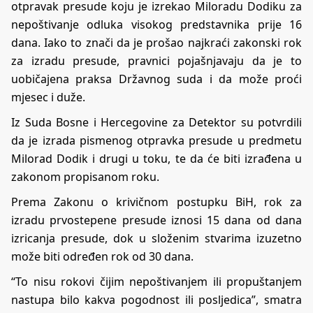
otpravak presude koju je izrekao Miloradu Dodiku za
nepoštivanje odluka visokog predstavnika prije 16
dana. Iako to znači da je prošao najkraći zakonski rok
za izradu presude, pravnici pojašnjavaju da je to
uobičajena praksa Državnog suda i da može proći
mjesec i duže.
Iz Suda Bosne i Hercegovine za Detektor su potvrdili
da je izrada pismenog otpravka presude u predmetu
Milorad Dodik i drugi u toku, te da će biti izrađena u
zakonom propisanom roku.
Prema Zakonu o krivičnom postupku BiH, rok za
izradu prvostepene presude iznosi 15 dana od dana
izricanja presude, dok u složenim stvarima izuzetno
može biti određen rok od 30 dana.
“To nisu rokovi čijim nepoštivanjem ili propuštanjem
nastupa bilo kakva pogodnost ili posljedica”, smatra