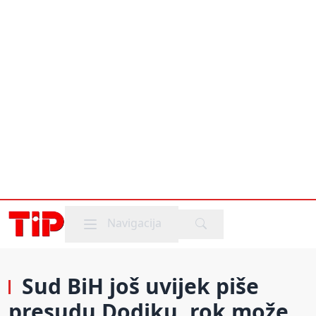
Mobile menu
Navigacija
Sud BiH još uvijek piše
presudu Dodiku, rok može