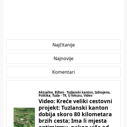
Najčitanije
Najnovije
Komentari