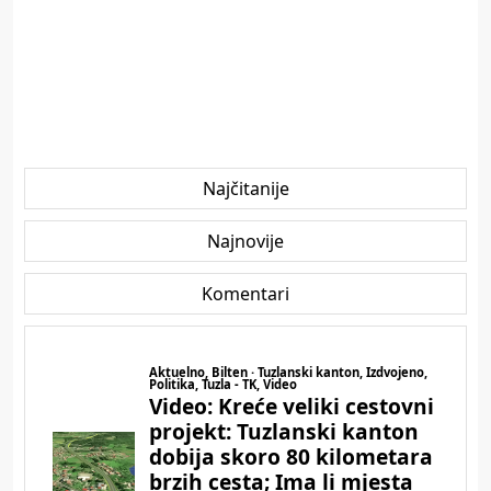
Najčitanije
Najnovije
Komentari