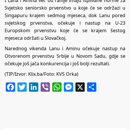
I Lana i Amina već od ranije imaju isplivane norme za
Svjetsko seniorsko prvenstvo u koje će se održazi u
Singapuru krajem sedmog mjeseca, dok Lanu pored
svjetskog prvenstva, očekuje i nastup na U-23
Europskom prvenstvu koje će se krajem šestog
mjeseca održati u Slovačkoj.
Narednog vikenda Lanu i Aminu očekuje nastup na
Otvorenom prvenstvu Srbije u Novom Sadu, gdje se
očekuje još jača konkurencija i još bolji rezultati.
(TIP/Izvor:
Klix.ba
/Foto: KVS Orka)
Facebook
Twitter
LinkedIn
Viber
WhatsApp
Messenger
X
Share