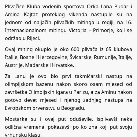
Plivačice Kluba vodenih sportova Orka Lana Pudar i
Amina Kajtaz proteklog vikenda nastupile su na
jednom od najjačih plivačkih mitinga u regiji, na 16.
Internacionalnom mitingu Victoria – Primorje, koji se
održao u Rijeci.
Ovaj miting okupio je oko 600 plivača iz 65 klubova
Italije, Bosne i Hercegovine, Švicarske, Rumunije, Italije,
Austrije, Mađarske i Hrvatske.
Za Lanu je ovo bio prvi takmičarski nastup na
olimpijskom bazenu nakon skoro osam mjeseci od
završetka Olimpijskih igara u Parizu, a za Aminu nakon
gotovo devet mjeseci i njenog zadnjeg nastupa na
Evropskom prvenstvu u Beogradu.
Mostarke su i ovaj put oduševile, isplivavši neka
odlična vremena, pokazavši po ko zna koji put svoju
vrhunsku klasu.