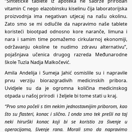
“Sintetičke tablete iz apoteka ne sadrže prirodan
vitamin C nego elazobinsku kiselinu čija laboratorijska
proizvodnja ima negativan utjecaj na našu okolinu.
Zato smo se mi odlučile da napravimo naše tablete
koristeći biootpad odnosno kore naranče, limuna i
nara i samim time pomažemo cirkularnoj ekonomiji,
održavanju okoline te nudimo zdravu alternativu”,
pojašnjava učenica drugog razreda Međunarodne
škole Tuzla Nadja Malkočević.
Amila Andelija i Sumeja Jahić osmislile su i napravile
prvu verziju biorazgradivih medicinskih pribora.
Uvidjele su da je ogromna količina medicinskog
otpada u našoj prirodi i željele bi tome stati u kraj.
“Prvo smo počeli s tim nekim jednostavnijim priborom, kao
što su flasteri, konac i slično. I onda smo tek prešli na taj
neki hirurški konac koji bi se koristio za š
i
venje u
operacijama, šivenje rana. Morali smo da napravimo