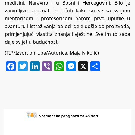
medicini. Naravno i u Bosni i Hercegovini. Bilo je
zanimljivo upoznati ih i čuti kako su se sa svojom
mentoricom i profesoricom Sarom prvo uputile u
avanturu i istraživanja pa od ideje došle do proizvoda,
primjenjujući vlastita znanja i vještine. Sve im to sada
daje svijetlu budućnost.
(TIP/Izvor:
bhrt.ba
/Autorica: Maja Nikolić)
Facebook
Twitter
LinkedIn
Viber
WhatsApp
Messenger
X
Share