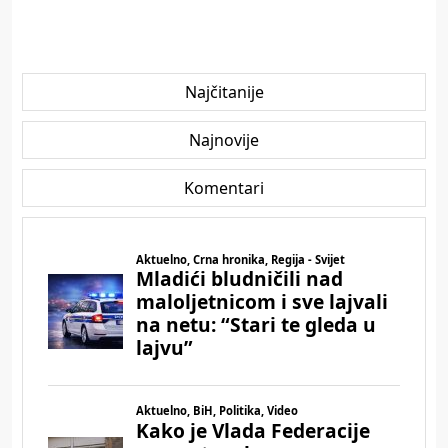
Najčitanije
Najnovije
Komentari