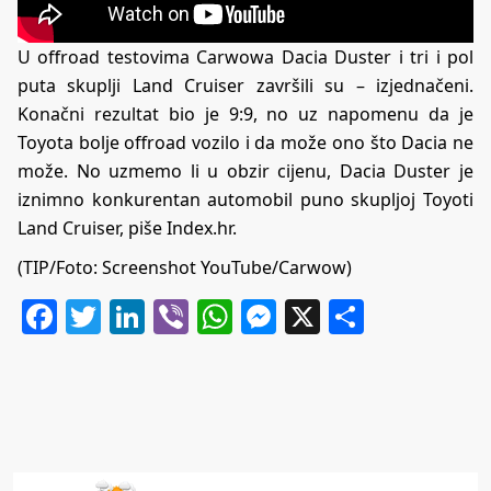
U offroad testovima Carwowa Dacia Duster i tri i pol
puta skuplji Land Cruiser završili su – izjednačeni.
Konačni rezultat bio je 9:9, no uz napomenu da je
Toyota bolje offroad vozilo i da može ono što Dacia ne
može. No uzmemo li u obzir cijenu, Dacia Duster je
iznimno konkurentan automobil puno skupljoj Toyoti
Land Cruiser, piše
Index.hr
.
(TIP/Foto: Screenshot YouTube/Carwow)
Facebook
Twitter
LinkedIn
Viber
WhatsApp
Messenger
X
Share