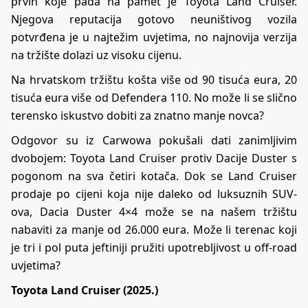
prvih koje pada na pamet je Toyota Land Cruiser.
Njegova reputacija gotovo neuništivog vozila
potvrđena je u najtežim uvjetima, no najnovija verzija
na tržište dolazi uz visoku cijenu.
Na hrvatskom tržištu košta više od 90 tisuća eura, 20
tisuća eura više od Defendera 110. No može li se slično
terensko iskustvo dobiti za znatno manje novca?
Odgovor su iz Carwowa pokušali dati zanimljivim
dvobojem: Toyota Land Cruiser protiv Dacije Duster s
pogonom na sva četiri kotača. Dok se Land Cruiser
prodaje po cijeni koja nije daleko od luksuznih SUV-
ova, Dacia Duster 4×4 može se na našem tržištu
nabaviti za manje od 26.000 eura. Može li terenac koji
je tri i pol puta jeftiniji pružiti upotrebljivost u off-road
uvjetima?
Toyota Land Cruiser (2025.)