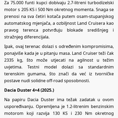
Za 75.000 funti kupci dobivaju 2.7-litreni turbodizelski
motor s 205 KS i 500 Nm okretnog momenta. Snaga se
prenosi na sva četiri kotača putem osam-stupanjskog
automatskog mjenjača, a ozbiljnost Land Cruisera kao
pravog terenca potvrđuju blokade središnjeg i
stražnjeg diferencijala.
Ipak, ovaj terenac dolazi s određenim kompromisima,
ponajviše kada je u pitanju masa. Land Cruiser teži čak
2335 kg, što može utjecati na agilnost u težim
uvjetima. Testni model dolazi sa standardnim
terenskim gumama, što znači da već iz tvorničke
postave nudi solidne off-road sposobnosti.
Dacia Duster 4×4 (2025.)
Na papiru Dacia Duster ima težak zadatak u ovom
uspoređivanju. Opremljena je 1.2-litrenim benzinskim
motorom koji razvija 130 KS i 230 Nm okretnog