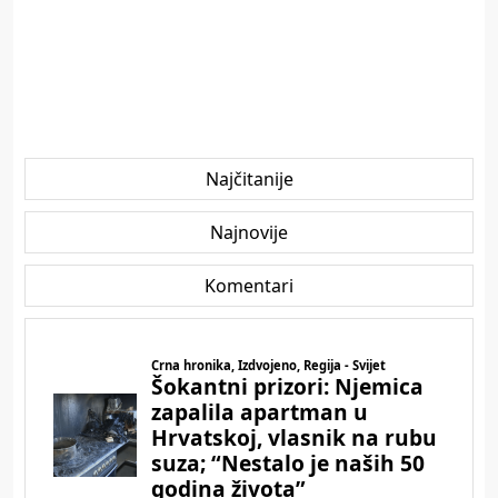
Najčitanije
Najnovije
Komentari