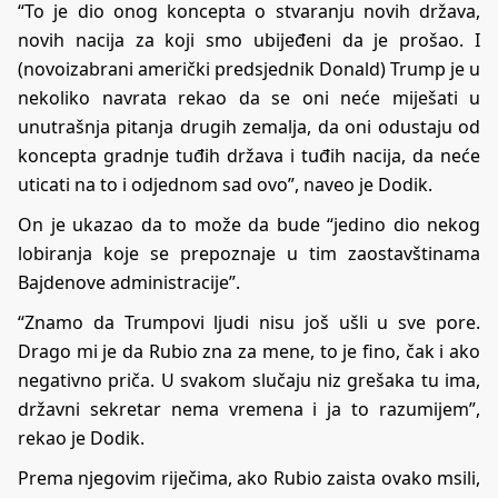
“To je dio onog koncepta o stvaranju novih država,
novih nacija za koji smo ubijeđeni da je prošao. I
(novoizabrani američki predsjednik Donald) Trump je u
nekoliko navrata rekao da se oni neće miješati u
unutrašnja pitanja drugih zemalja, da oni odustaju od
koncepta gradnje tuđih država i tuđih nacija, da neće
uticati na to i odjednom sad ovo”, naveo je Dodik.
On je ukazao da to može da bude “jedino dio nekog
lobiranja koje se prepoznaje u tim zaostavštinama
Bajdenove administracije”.
“Znamo da Trumpovi ljudi nisu još ušli u sve pore.
Drago mi je da Rubio zna za mene, to je fino, čak i ako
negativno priča. U svakom slučaju niz grešaka tu ima,
državni sekretar nema vremena i ja to razumijem”,
rekao je Dodik.
Prema njegovim riječima, ako Rubio zaista ovako msili,