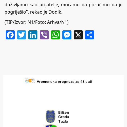
doživljamo kao prijatelje, moramo da poručimo da je
pogriješio”, rekao je Dodik.
(TIP/Izvor:
N1
/Foto: Arhva/N1)
Facebook
Twitter
LinkedIn
Viber
WhatsApp
Messenger
X
Share