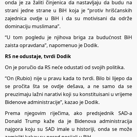
onda je za žaliti činjenica da nastavljaju da budu na
strani jedne strane u BiH koja je “protiv hrišćanskih
zajednica ovdje u BiH i da su motivisani da održe
dominaciju muslimana”.
“U tom pogledu je njihova briga za budućnost BiH
zaista opravdana”, napomenuo je Dodik.
RS ne odustaje, tvrdi Dodik
On je poručio da RS neće odustati od svojih politika.
“On (Rubio) nije u pravu kada to tvrdi. Bilo bi lijepo da
se pročita šta se ovdje dešava, a ne samo da se
preuzimaju lažni narativi koji su konstituisani u vrijeme
Bidenove administracije”, kazao je Dodik.
Prema njegovim riječima, ako predsjednik SAD-a
Donald Trump kaže da je Bidenova administracija
najgora koju su SAD imale u historiji, onda se može
zamisliti kakav su nered posijali u BiH.