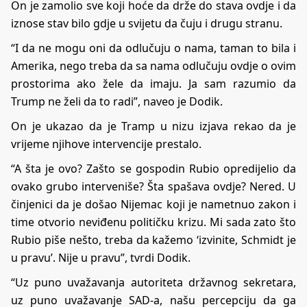
On je zamolio sve koji hoće da drže do stava ovdje i da
iznose stav bilo gdje u svijetu da čuju i drugu stranu.
“I da ne mogu oni da odlučuju o nama, taman to bila i
Amerika, nego treba da sa nama odlučuju ovdje o ovim
prostorima ako žele da imaju. Ja sam razumio da
Trump ne želi da to radi”, naveo je Dodik.
On je ukazao da je Tramp u nizu izjava rekao da je
vrijeme njihove intervencije prestalo.
“A šta je ovo? Zašto se gospodin Rubio opredijelio da
ovako grubo interveniše? Šta spašava ovdje? Nered. U
činjenici da je došao Nijemac koji je nametnuo zakon i
time otvorio neviđenu političku krizu. Mi sada zato što
Rubio piše nešto, treba da kažemo ‘izvinite, Schmidt je
u pravu’. Nije u pravu”, tvrdi Dodik.
“Uz puno uvažavanja autoriteta državnog sekretara,
uz puno uvažavanje SAD-a, našu percepciju da ga