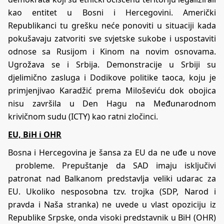
kao entitet u Bosni i Hercegovini. Američki
Republikanci tu grešku neće ponoviti u situaciji kada
pokušavaju zatvoriti sve svjetske sukobe i uspostaviti
odnose sa Rusijom i Kinom na novim osnovama.
Ugrožava se i Srbija. Demonstracije u Srbiji su
djelimično zasluga i Dodikove politike taoca, koju je
primjenjivao Karadžić prema Miloševiću dok obojica
nisu završila u Den Hagu na Međunarodnom
krivičnom sudu (ICTY) kao ratni zločinci.
EU, BiH i OHR
Bosna i Hercegovina je šansa za EU da ne uđe u nove
probleme. Prepuštanje da SAD imaju isključivi
patronat nad Balkanom predstavlja veliki udarac za
EU. Ukoliko nesposobna tzv. trojka (SDP, Narod i
pravda i Naša stranka) ne uvede u vlast opoziciju iz
Republike Srpske, onda visoki predstavnik u BiH (OHR)