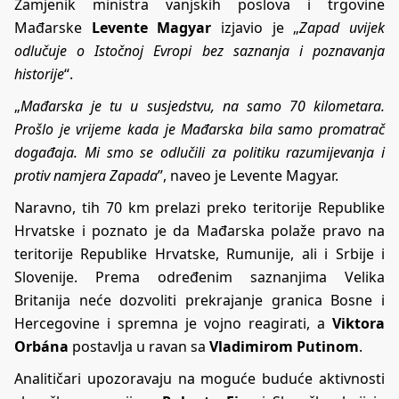
Zamjenik ministra vanjskih poslova i trgovine
Mađarske
Levente Magyar
izjavio je „
Zapad uvijek
odlučuje o Istočnoj Evropi bez saznanja i poznavanja
historije
“.
„
Mađarska je tu u susjedstvu, na samo 70 kilometara.
Prošlo je vrijeme kada je Mađarska bila samo promatrač
događaja. Mi smo se odlučili za politiku razumijevanja i
protiv namjera Zapada
”, naveo je Levente Magyar.
Naravno, tih 70 km prelazi preko teritorije Republike
Hrvatske i poznato je da Mađarska polaže pravo na
teritorije Republike Hrvatske, Rumunije, ali i Srbije i
Slovenije. Prema određenim saznanjima Velika
Britanija neće dozvoliti prekrajanje granica Bosne i
Hercegovine i spremna je vojno reagirati, a
Viktora
Orbána
postavlja u ravan sa
Vladimirom Putinom
.
Analitičari upozoravaju na moguće buduće aktivnosti