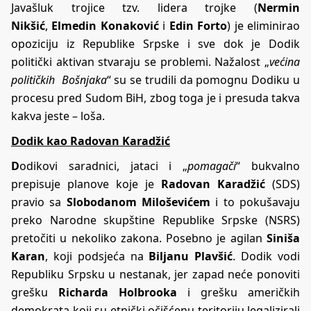
Javašluk trojice tzv. lidera trojke (
Nermin
Nikšić
,
Elmedin Konaković
i
Edin Forto
) je eliminirao
opoziciju iz Republike Srpske i sve dok je Dodik
politički aktivan stvaraju se problemi. Nažalost „
većina
političkih Bošnjaka
“ su se trudili da pomognu Dodiku u
procesu pred Sudom BiH, zbog toga je i presuda takva
kakva jeste – loša.
Dodik kao Radovan Karadžić
D
odikovi saradnici, jataci i „
pomagači
“ bukvalno
prepisuje planove koje je
Radovan Karadžić
(SDS)
pravio sa
Slobodanom Miloševićem
i to pokušavaju
preko Narodne skupštine Republike Srpske (NSRS)
pretočiti u nekoliko zakona. Posebno je agilan
Siniša
Karan
, koji podsjeća na
Biljanu Plavšić
. Dodik vodi
Republiku Srpsku u nestanak, jer zapad neće ponoviti
grešku
Richarda Holbrooka
i grešku američkih
demokrata koji su etnički očišćenu teritoriju legalizirali