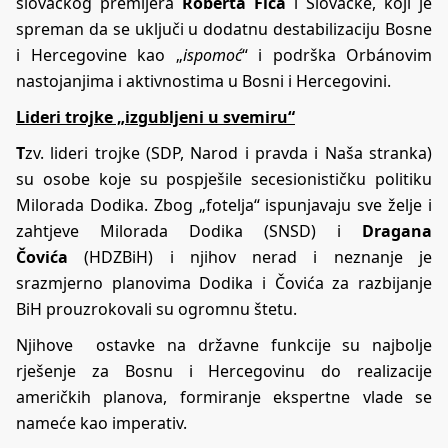
slovačkog premijera
Roberta Fica
i Slovačke, koji je
spreman da se uključi u dodatnu destabilizaciju Bosne
i Hercegovine kao „
ispomoć
“ i podrška Orbánovim
nastojanjima i aktivnostima u Bosni i Hercegovini.
Lideri trojke „izgubljeni u svemiru“
T
zv. lideri trojke (SDP, Narod i pravda i Naša stranka)
su osobe koje su pospješile secesionističku politiku
Milorada Dodika. Zbog „fotelja“ ispunjavaju sve želje i
zahtjeve Milorada Dodika (SNSD) i
Dragana
Čovića
(HDZBiH) i njihov nerad i neznanje je
srazmjerno planovima Dodika i Čovića za razbijanje
BiH prouzrokovali su ogromnu štetu.
Njihove ostavke na državne funkcije su najbolje
rješenje za Bosnu i Hercegovinu do realizacije
američkih planova, formiranje ekspertne vlade se
nameće kao imperativ.