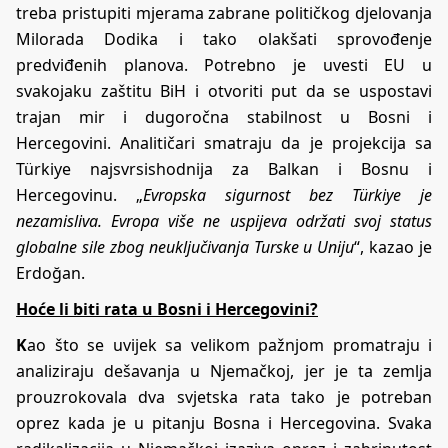
treba pristupiti mjerama zabrane političkog djelovanja
Milorada Dodika i tako olakšati sprovođenje
predviđenih planova. Potrebno je uvesti EU u
svakojaku zaštitu BiH i otvoriti put da se uspostavi
trajan mir i dugoročna stabilnost u Bosni i
Hercegovini. Analitičari smatraju da je projekcija sa
Türkiye najsvrsishodnija za Balkan i Bosnu i
Hercegovinu. „
Evropska sigurnost bez Türkiye je
nezamisliva. Evropa više ne uspijeva održati svoj status
globalne sile zbog neuključivanja Turske u Uniju
“, kazao je
Erdoğan.
Hoće li biti rata u Bosni i Hercegovini?
K
ao što se uvijek sa velikom pažnjom promatraju i
analiziraju dešavanja u Njemačkoj, jer je ta zemlja
prouzrokovala dva svjetska rata tako je potreban
oprez kada je u pitanju Bosna i Hercegovina. Svaka