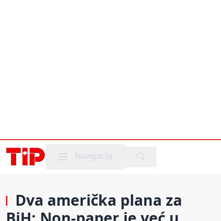
Mobile menu
Navigacija
Dva američka plana za
BiH: Non-paper je već u