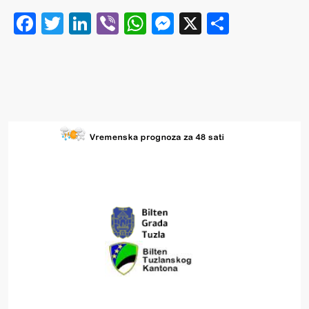
Facebook
Twitter
LinkedIn
Viber
WhatsApp
Messenger
X
Share