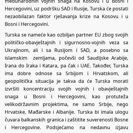
međunarodnih vojnih snaga na Kosovu i u Bosni i
Hercegovini, uz podršku SAD i Rusije, Turska će postati
nezaobilazan faktor rješavanja krize na Kosovu i u
Bosni i Hercegovini.
Turska se nameće kao ozbiljan partner EU zbog svojih
političko-obavještajnih i sigurnosno-vojnih veza sa
Ukrajinom, ali i sa Rusijom i SAD, a posebno sa
islamskim zemljama, počevši od Saudijske Arabije,
Irana do Iraka i Katara, pa čak i UAE. Također, Turska
ima dobre odnose sa Srbijom i Hrvatskom, ali
geopolitička situacija je takva da će Turska morati
izvršiti koncentraciju svojih vojnih i obavještajnih
snaga u Bosni i Hercegovini, kao protuteža
velikodržavnim projektima, ne samo Srbije, nego
Hrvatske, Mađarske i Albanije. Turska bi imala ulogu
čuvara balkanskih granica i zaštitite suverenosti Bosne
i Hercegovine. Podsjećamo na nedavnu izjavu