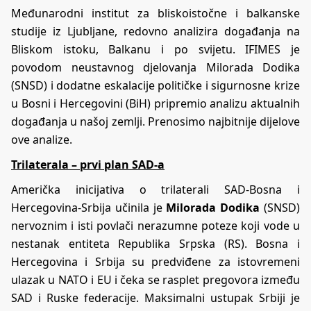
Međunarodni institut za bliskoistočne i balkanske
studije iz Ljubljane, redovno analizira događanja na
Bliskom istoku, Balkanu i po svijetu. IFIMES je
povodom neustavnog djelovanja Milorada Dodika
(SNSD) i dodatne eskalacije političke i sigurnosne krize
u Bosni i Hercegovini (BiH) pripremio analizu aktualnih
događanja u našoj zemlji. Prenosimo najbitnije dijelove
ove analize.
Trilaterala – prvi plan SAD-a
Američka inicijativa o trilaterali SAD-Bosna i
Hercegovina-Srbija učinila je
Milorada Dodika
(SNSD)
nervoznim i isti povlači nerazumne poteze koji vode u
nestanak entiteta Republika Srpska (RS). Bosna i
Hercegovina i Srbija su predviđene za istovremeni
ulazak u NATO i EU i čeka se rasplet pregovora između
SAD i Ruske federacije. Maksimalni ustupak Srbiji je