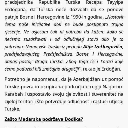
predsjednika Republike Turska Recepa Tayyipa
Erdoğana, da Turska neće dozvoliti da se ponove
patnje Bosne i Hercegovine iz 1990-ih godina. „
Nastavit
ćemo naše inicijative dok ne bude postignuto trajno
rješenje. Ne osjećam čak ni potrebu da kažem kako se
nećemo suzdržavati i od odlučnijeg stava ako je to
potrebno. Nema više Turske iz perioda
Alije Izetbegovića
,
predsjedavajućeg Predsjedništva Bosne i Hercegovine,
danas postoji druga Turska. Zbog toga će i koraci koje
ćemo poduzeti biti značajno drugačiji
”, rekao je Erdoğan.
Potrebno je napomenuti, da je Azerbajdžan uz pomoć
Turske povratio okupirana područja u regiji Nagorno-
Karabah i uspostavio svoju cjelovitost i suverenitet na
cijeloj teritoriji što potvrđuje odlučnost i rastući utjecaj
Turske.
Zašto Mađarska podržava Dodika?