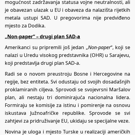
mogućnost zadržavanja statusa vojne neutralnosti, ali
je obavezan ulazak u EU i obaveza da nalazišta rijetkih
metala ustupi SAD. U pregovorima nije predviđeno
mjesto za Dodika.
„Non-paper“ – drugi plan SAD-a
Amerikanci su pripremili još jedan „
Non-paper
“, koji se
nalazi u Uredu visokog predstavnika (OHR) u Sarajevu,
koji predstavlja drugi plan SAD-a.
Radi se o novom preustroju Bosne i Hercegovine na
regije, bez entiteta. Svi odustaju od svojih dosadašnjih
proklamiranih ciljeva. Sprovodi se svojevrsni Maršalov
plan, ali nestaju tri dominirajuća nacionalna lidera.
Formiraju se komisije za istinu i pomirenje na osnovu
iskustava Južnoafričke republike. Sprovode se svi
zahtjevi za pridruživanje EU, ukidaju se specijalne veze.
Novina je uloga i mjesto Turske u realizaciji američkih