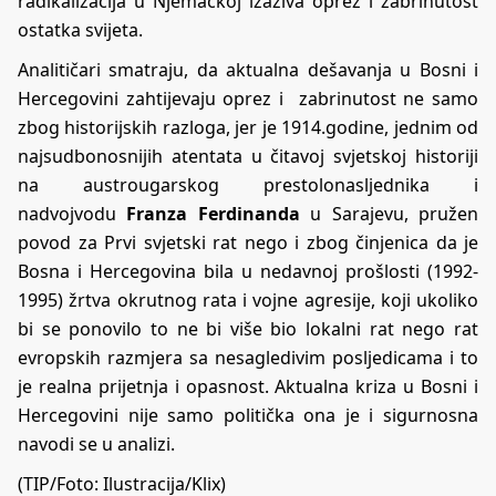
radikalizacija u Njemačkoj izaziva oprez i zabrinutost
ostatka svijeta.
Analitičari smatraju, da aktualna dešavanja u Bosni i
Hercegovini zahtijevaju oprez i zabrinutost ne samo
zbog historijskih razloga, jer je 1914.godine, jednim od
najsudbonosnijih atentata u čitavoj svjetskoj historiji
na austrougarskog prestolonasljednika i
nadvojvodu
Franza Ferdinanda
u Sarajevu, pružen
povod za Prvi svjetski rat nego i zbog činjenica da je
Bosna i Hercegovina bila u nedavnoj prošlosti (1992-
1995) žrtva okrutnog rata i vojne agresije, koji ukoliko
bi se ponovilo to ne bi više bio lokalni rat nego rat
evropskih razmjera sa nesagledivim posljedicama i to
je realna prijetnja i opasnost. Aktualna kriza u Bosni i
Hercegovini nije samo politička ona je i sigurnosna
navodi se u
analizi.
(TIP/Foto: Ilustracija/Klix)