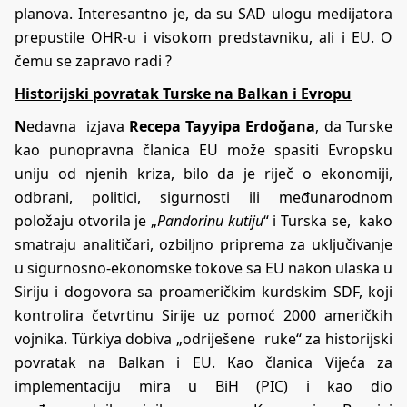
planova. Interesantno je, da su SAD ulogu medijatora
prepustile OHR-u i visokom predstavniku, ali i EU. O
čemu se zapravo radi ?
Historijski povratak Turske na Balkan i Evropu
N
edavna izjava
Recepa Tayyipa Erdoğana
, da Turske
kao punopravna članica EU može spasiti Evropsku
uniju od njenih kriza, bilo da je riječ o ekonomiji,
odbrani, politici, sigurnosti ili međunarodnom
položaju otvorila je „
Pandorinu kutiju
“ i Turska se, kako
smatraju analitičari, ozbiljno priprema za uključivanje
u sigurnosno-ekonomske tokove sa EU nakon ulaska u
Siriju i dogovora sa proameričkim kurdskim SDF, koji
kontrolira četvrtinu Sirije uz pomoć 2000 američkih
vojnika. Türkiya dobiva „odriješene ruke“ za historijski
povratak na Balkan i EU. Kao članica Vijeća za
implementaciju mira u BiH (PIC) i kao dio