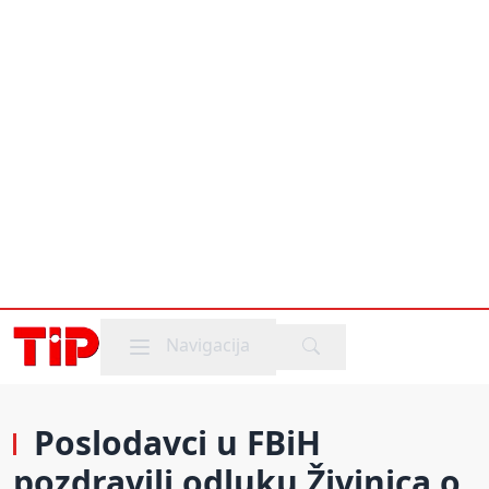
Mobile menu
Navigacija
Poslodavci u FBiH
pozdravili odluku Živinica o