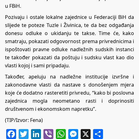
u FBiH.
Pozivaju i ostale lokalne zajednice u Federaciji BiH da
slijede te poteze Tuzle i Živinica, te da bez odgađanja
donesu odluke o ukidanju te takse. Time će, kako
smatraju, pokazati odgovornost prema privrednicima i
ispoštovati pravne odluke nadležnih sudskih instanci
te također pokazati da poštuju i sudsku vlast kao dio
vlasti kojoj i sami pripadaju.
Također, apeluju na nadležne institucije izvršne i
zakonodavne vlasti da nastave s donošenjem mjera
koje će dodatno rasteretiti privredu, “kako bi poslovna
zajednica mogla neometano rasti i doprinositi
društvenom i ekonomskom napretku”.
(TIP/Izvor: Fena)
Facebook
Twitter
LinkedIn
Viber
WhatsApp
Messenger
X
Share