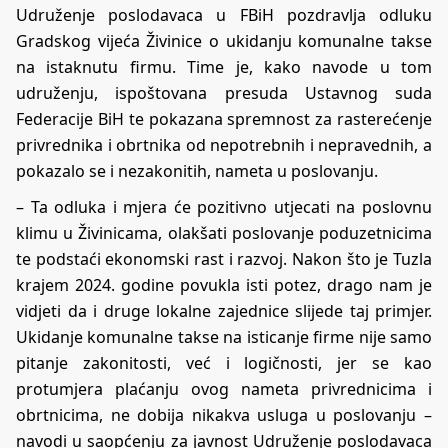
Udruženje poslodavaca u FBiH pozdravlja odluku
Gradskog vijeća Živinice o ukidanju komunalne takse
na istaknutu firmu. Time je, kako navode u tom
udruženju, ispoštovana presuda Ustavnog suda
Federacije BiH te pokazana spremnost za rasterećenje
privrednika i obrtnika od nepotrebnih i nepravednih, a
pokazalo se i nezakonitih, nameta u poslovanju.
– Ta odluka i mjera će pozitivno utjecati na poslovnu
klimu u Živinicama, olakšati poslovanje poduzetnicima
te podstaći ekonomski rast i razvoj. Nakon što je Tuzla
krajem 2024. godine povukla isti potez, drago nam je
vidjeti da i druge lokalne zajednice slijede taj primjer.
Ukidanje komunalne takse na isticanje firme nije samo
pitanje zakonitosti, već i logičnosti, jer se kao
protumjera plaćanju ovog nameta privrednicima i
obrtnicima, ne dobija nikakva usluga u poslovanju –
navodi u saopćenju za javnost Udruženje poslodavaca