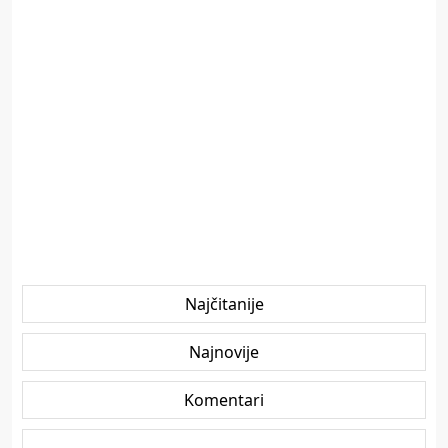
Najčitanije
Najnovije
Komentari