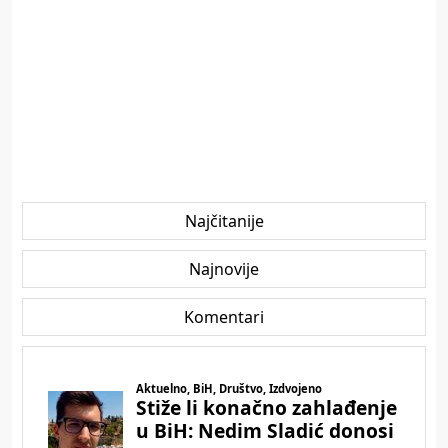
Najčitanije
Najnovije
Komentari