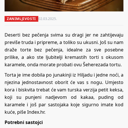
ZANIMLJIVOSTI
02.03.2025.
Deserti bez pečenja svima su dragi jer ne zahtijevaju
previše truda i pripreme, a toliko su ukusni. Još su nam
draže torte bez pečenja, idealne za sve posebne
prilike, a ako ste ljubitelji kremastih torti s okusom
karamele, onda morate probati ovu Šeherezada tortu.
Torta je ime dobila po junakinji iz Hiljadu i jedne noći, a
njezina jednostavnost oborit će vas s nogu. Umjesto
kora i biskvita trebat će vam turska verzija petit keksa,
koji su punjeni nadjevom od kakaa, puding od
karamele i još par sastojaka koje sigurno imate kod
kuće, piše Index.hr.
Potrebni sastojci