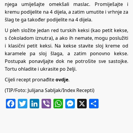
njega umiješajte omekšali maslac. Promiješajte i
kremu podijelite na 4 dijela, a zatim umutite i vrhnje za
šlag te ga također podijelite na 4 dijela.
U pleh složite jedan red turskih keksi (kao petit kekse,
s čokoladom iznutra), a ako ih nemate, mogu poslužiti
i klasični petit keksi. Na kekse stavite sloj kreme od
karamele pa sloj šlaga, a zatim ponovno kekse.
Postupak ponavljajte dok ne potrošite sve sastojke.
Tortu ohladite i ukrasite po želji.
Cijeli recept pronađite
ovdje
.
(TIP/Foto: Julijana Sabljak/Index Recepti)
Facebook
Twitter
LinkedIn
Viber
WhatsApp
Messenger
X
Share