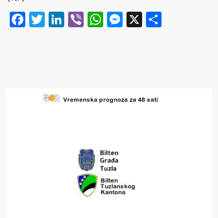
Facebook
Twitter
LinkedIn
Viber
WhatsApp
Messenger
X
Share