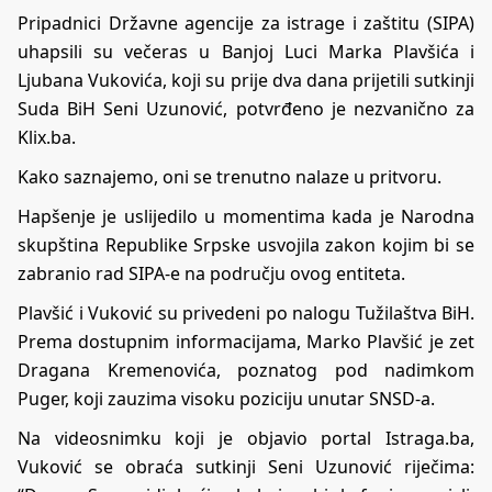
Pripadnici Državne agencije za istrage i zaštitu (SIPA)
uhapsili su večeras u Banjoj Luci Marka Plavšića i
Ljubana Vukovića, koji su prije dva dana prijetili sutkinji
Suda BiH Seni Uzunović, potvrđeno je nezvanično za
Klix.ba.
Kako saznajemo, oni se trenutno nalaze u pritvoru.
Hapšenje je uslijedilo u momentima kada je Narodna
skupština Republike Srpske usvojila zakon kojim bi se
zabranio rad SIPA-e na području ovog entiteta.
Plavšić i Vuković su privedeni po nalogu Tužilaštva BiH.
Prema dostupnim informacijama, Marko Plavšić je zet
Dragana Kremenovića, poznatog pod nadimkom
Puger, koji zauzima visoku poziciju unutar SNSD-a.
Na videosnimku koji je objavio portal Istraga.ba,
Vuković se obraća sutkinji Seni Uzunović riječima: