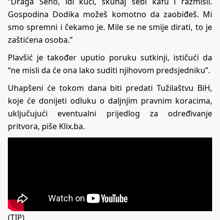
“Draga Seno, idi kući, skuhaj sebi kafu i razmisli.
Gospodina Dodika možeš komotno da zaobiđeš. Mi
smo spremni i čekamo je. Mile se ne smije dirati, to je
zaštićena osoba.”
Plavšić je također uputio poruku sutkinji, ističući da
“ne misli da će ona lako suditi njihovom predsjedniku”.
Uhapšeni će tokom dana biti predati Tužilaštvu BiH,
koje će donijeti odluku o daljnjim pravnim koracima,
uključujući eventualni prijedlog za određivanje
pritvora, piše
Klix.ba
.
(TIP)