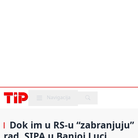
Mobile menu
Navigacija
Dok im u RS-u “zabranjuju”
rad, SIPA u Banjoj Luci