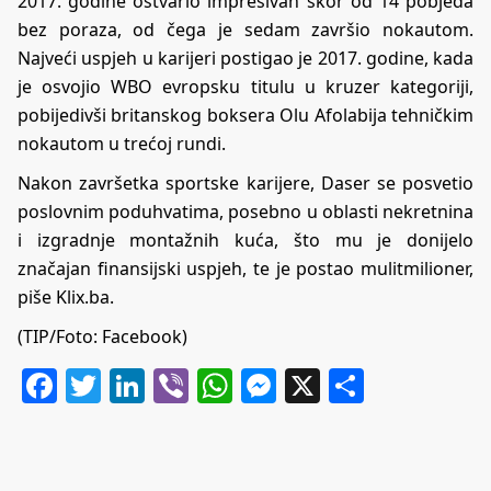
2017. godine ostvario impresivan skor od 14 pobjeda
bez poraza, od čega je sedam završio nokautom.
Najveći uspjeh u karijeri postigao je 2017. godine, kada
je osvojio WBO evropsku titulu u kruzer kategoriji,
pobijedivši britanskog boksera Olu Afolabija tehničkim
nokautom u trećoj rundi.
Nakon završetka sportske karijere, Daser se posvetio
poslovnim poduhvatima, posebno u oblasti nekretnina
i izgradnje montažnih kuća, što mu je donijelo
značajan finansijski uspjeh, te je postao mulitmilioner,
piše Klix.ba.
(TIP/Foto: Facebook)
Facebook
Twitter
LinkedIn
Viber
WhatsApp
Messenger
X
Share