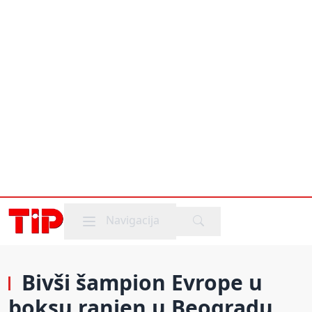
Mobile menu
Navigacija
Bivši šampion Evrope u
boksu ranjen u Beogradu,