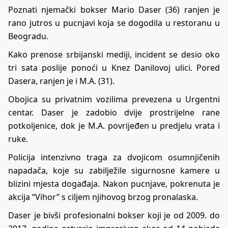
Poznati njemački bokser Mario Daser (36) ranjen je
rano jutros u pucnjavi koja se dogodila u restoranu u
Beogradu.
Kako prenose srbijanski mediji, incident se desio oko
tri sata poslije ponoći u Knez Danilovoj ulici. Pored
Dasera, ranjen je i M.A. (31).
Obojica su privatnim vozilima prevezena u Urgentni
centar. Daser je zadobio dvije prostrijelne rane
potkoljenice, dok je M.A. povrijeđen u predjelu vrata i
ruke.
Policija intenzivno traga za dvojicom osumnjičenih
napadača, koje su zabilježile sigurnosne kamere u
blizini mjesta događaja. Nakon pucnjave, pokrenuta je
akcija “Vihor” s ciljem njihovog brzog pronalaska.
Daser je bivši profesionalni bokser koji je od 2009. do