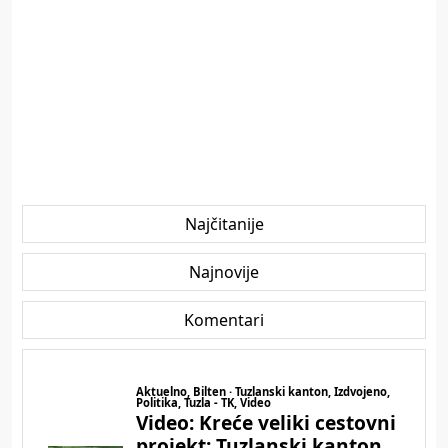
Najčitanije
Najnovije
Komentari