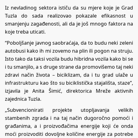
Iz nevladinog sektora ističu da su mjere koje je Grad
Tuzla do sada realizovao pokazale efikasnost u
smanjenju zagađenosti, ali da je još mnogo faktora na
koje treba uticati.
“Poboljšanje javnog saobraćaja, da to budu neki zeleni
autobusi kako ih mi zovemo na plin ili pogon na struju.
Isto tako da taksi vozila budu hibridna vozila kako bi se
i tu smanjilo, a s druge strane da promovišemo taj neki
zdravi način života – biciklizam, da i tu grad ulaže u
infrastrukturu kao što su biciklistička stajališta, staze”,
izjavila je Anita Šimić, direktorica Mreže aktivnih
zajednica Tuzla.
„Subvencionirati projekte utopljavanja velikih
stambenih zgrada i na taj način dugoročno pomoći i
građanima, a i proizvođačima energije koji će onda
moći proizvoditi dovoljne količine energije za potrebe