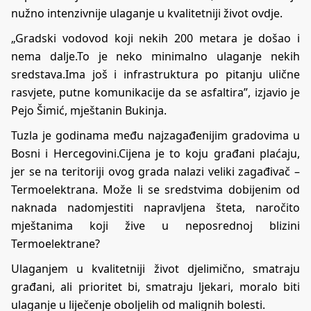
nužno intenzivnije ulaganje u kvalitetniji život ovdje.
„Gradski vodovod koji nekih 200 metara je došao i
nema dalje.To je neko minimalno ulaganje nekih
sredstava.Ima još i infrastruktura po pitanju ulične
rasvjete, putne komunikacije da se asfaltira”, izjavio je
Pejo Šimić, mještanin Bukinja.
Tuzla je godinama među najzagađenijim gradovima u
Bosni i Hercegovini.Cijena je to koju građani plaćaju,
jer se na teritoriji ovog grada nalazi veliki zagađivač –
Termoelektrana. Može li se sredstvima dobijenim od
naknada nadomjestiti napravljena šteta, naročito
mještanima koji žive u neposrednoj blizini
Termoelektrane?
Ulaganjem u kvalitetniji život djelimično, smatraju
građani, ali prioritet bi, smatraju ljekari, moralo biti
ulaganje u liječenje oboljelih od malignih bolesti.