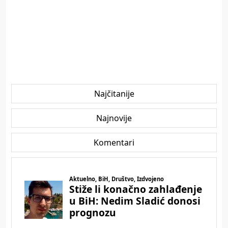
Najčitanije
Najnovije
Komentari