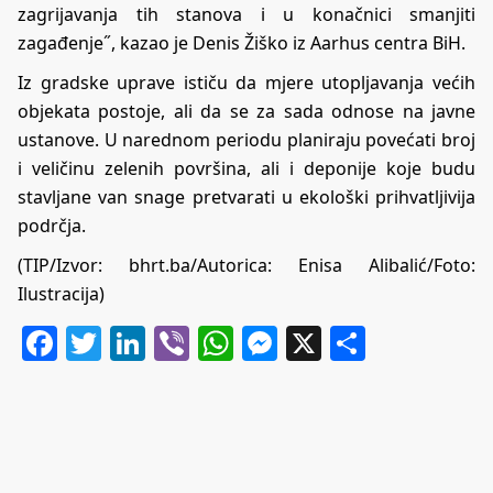
zagrijavanja tih stanova i u konačnici smanjiti
zagađenje˝, kazao je Denis Žiško iz Aarhus centra BiH.
Iz gradske uprave ističu da mjere utopljavanja većih
objekata postoje, ali da se za sada odnose na javne
ustanove. U narednom periodu planiraju povećati broj
i veličinu zelenih površina, ali i deponije koje budu
stavljane van snage pretvarati u ekološki prihvatljivija
podrčja.
(TIP/Izvor:
bhrt.ba
/Autorica: Enisa Alibalić/Foto:
Ilustracija)
Facebook
Twitter
LinkedIn
Viber
WhatsApp
Messenger
X
Share