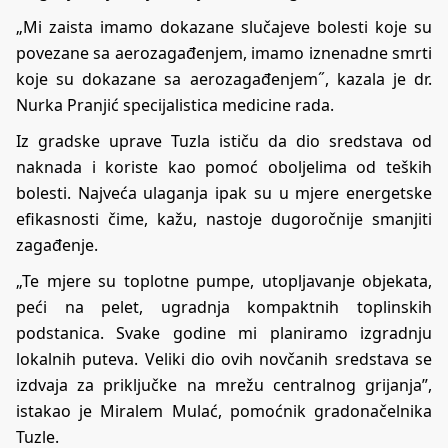
„Mi zaista imamo dokazane slučajeve bolesti koje su
povezane sa aerozagađenjem, imamo iznenadne smrti
koje su dokazane sa aerozagađenjem˝, kazala je dr.
Nurka Pranjić specijalistica medicine rada.
Iz gradske uprave Tuzla ističu da dio sredstava od
naknada i koriste kao pomoć oboljelima od teških
bolesti. Najveća ulaganja ipak su u mjere energetske
efikasnosti čime, kažu, nastoje dugoročnije smanjiti
zagađenje.
„Te mjere su toplotne pumpe, utopljavanje objekata,
peći na pelet, ugradnja kompaktnih toplinskih
podstanica. Svake godine mi planiramo izgradnju
lokalnih puteva. Veliki dio ovih novčanih sredstava se
izdvaja za priključke na mrežu centralnog grijanja”,
istakao je Miralem Mulać, pomoćnik gradonačelnika
Tuzle.