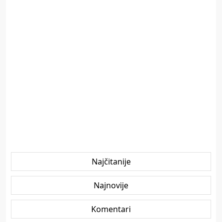
Najčitanije
Najnovije
Komentari