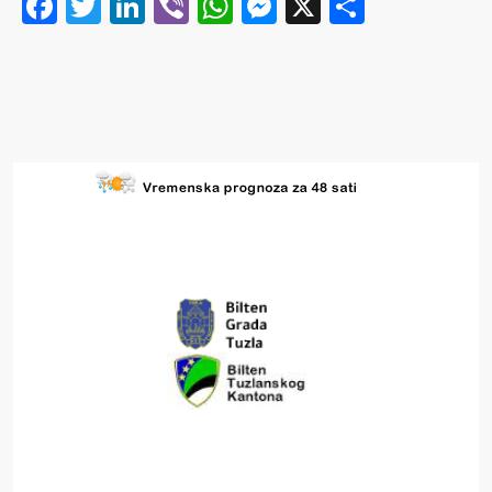
Facebook
Twitter
LinkedIn
Viber
WhatsApp
Messenger
X
Share