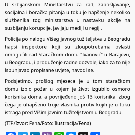
U srbijanskom Ministarstvu za rad, zapošljavanje,
socijalna i boračka pitanja u toku je hapšenje nekoliko
službenika tog ministarstva u nastavku akcije na
suzbijanju korupcije, javljaju mediji u regiji.
Policija po nalogu Višeg javnog tužiteljstva u Beogradu
hapsi inspektore koji su zloupotrebama ovlasti
omogućili rad Staračkom domu “Ivanović” u Barajevu,
u Beogradu, i produženje radne dozvole, iako za to nije
ispunjavao propisane uvjete, navodi se.
Podsjetimo, prošlog mjeseca je u tom staračkom
domu izbio požar u kojem je život izgubilo osmoro
korisnika doma, a povrijeđeno još 13 korisnika, zbog
čega je uhapšeno troje vlasnika protiv kojih je u toku
istraga pred Višim javnim tužiteljstvom u Beogradu.
(TIP/Izvor: Fena/Foto: Ilustracija/Fena)