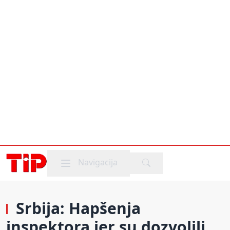
Mobile menu
Navigacija
Srbija: Hapšenja
inspektora jer su dozvolili