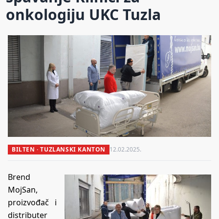
onkologiju UKC Tuzla
BILTEN · TUZLANSKI KANTON
12.02.2025.
Brend
MojSan,
proizvođač i
distributer