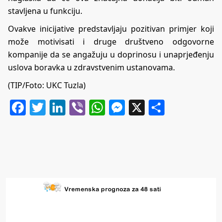
stavljena u funkciju.
Ovakve inicijative predstavljaju pozitivan primjer koji
može motivisati i druge društveno odgovorne
kompanije da se angažuju u doprinosu i unaprjeđenju
uslova boravka u zdravstvenim ustanovama.
(TIP/Foto: UKC Tuzla)
Facebook
Twitter
LinkedIn
Viber
WhatsApp
Messenger
X
Share