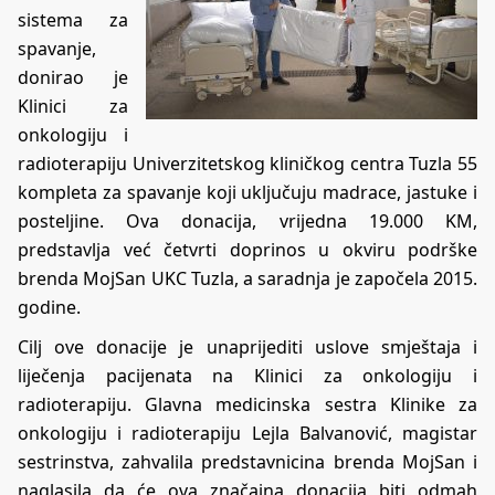
sistema za
spavanje,
donirao je
Klinici za
onkologiju i
radioterapiju Univerzitetskog kliničkog centra Tuzla 55
kompleta za spavanje koji uključuju madrace, jastuke i
posteljine. Ova donacija, vrijedna 19.000 KM,
predstavlja već četvrti doprinos u okviru podrške
brenda MojSan UKC Tuzla, a saradnja je započela 2015.
godine.
Cilj ove donacije je unaprijediti uslove smještaja i
liječenja pacijenata na Klinici za onkologiju i
radioterapiju. Glavna medicinska sestra Klinike za
onkologiju i radioterapiju Lejla Balvanović, magistar
sestrinstva, zahvalila predstavnicina brenda MojSan i
naglasila da će ova značajna donacija biti odmah