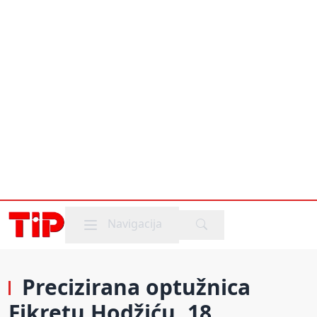
Mobile menu
Navigacija
Precizirana optužnica
Fikretu Hodžiću, 18.