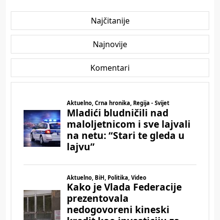
Najčitanije
Najnovije
Komentari