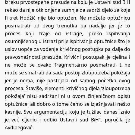
izreku prvostepene presude na koju je Ustavni sud BiH
rekao da nije otklonjena sumnja da sadrži djelo za koje
Fikret Hodžić nije bio optužen. Ne možete optužnicu
posmatrati od ovog trenutka pa nadalje jer je to
proces koji traje od istrage, preko ispitivanja
osumnjičenog u istrazi prije ispitivanja optužnice što je
uslov uopće za vođenje krivičnog postupka pa dalje do
pravosnažnosti presude. Krivični postupak je cjelina i
ne može se ovako fragmentarno posmatrati. I ne
može se smatrati da sada postoji zloupotreba položaja
jer je nema, nije postojala od samog početka ovog
procesa. Štaviše, elementi krivičnog djela ‘zloupotreba
položaja’ nisu sadržani ni u ovom činjeničnom opisu
optužnice, ali dobro o tome ćemo se izjašnjavati nešto
kasnije. Svu argumentaciju koju je tužilac danas iznio
je već cijenio i odbio Ustavni sud BiH”, poručila je
Avdibegović.