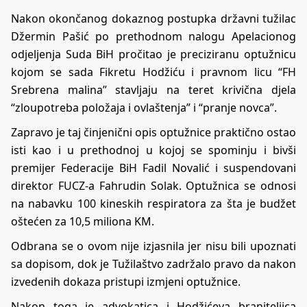
Nakon okončanog dokaznog postupka državni tužilac
Džermin Pašić po prethodnom nalogu Apelacionog
odjeljenja Suda BiH pročitao je preciziranu optužnicu
kojom se sada Fikretu Hodžiću i pravnom licu “FH
Srebrena malina” stavljaju na teret krivična djela
“zloupotreba položaja i ovlaštenja” i “pranje novca”.
Zapravo je taj činjenični opis optužnice praktično ostao
isti kao i u prethodnoj u kojoj se spominju i bivši
premijer Federacije BiH Fadil Novalić i suspendovani
direktor FUCZ-a Fahrudin Solak. Optužnica se odnosi
na nabavku 100 kineskih respiratora za šta je budžet
oštećen za 10,5 miliona KM.
Odbrana se o ovom nije izjasnila jer nisu bili upoznati
sa dopisom, dok je Tužilaštvo zadržalo pravo da nakon
izvedenih dokaza pristupi izmjeni optužnice.
Nakon toga je advokatica i Hodžićeva braniteljica